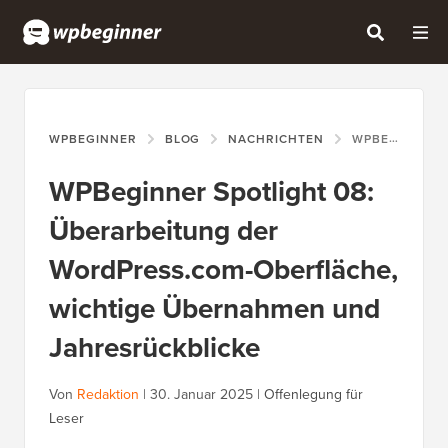
WPBEGINNER
BLOG
NACHRICHTEN
WPBEGINNER SPOTLIGHT 08: ÜBERARBEITUNG DER WORDPRESS.COM-OBERFLÄCHE, WICHTIGE ÜBERNAHMEN UND JAHRESRÜCKBLICKE
WPBeginner Spotlight 08:
Überarbeitung der
WordPress.com-Oberfläche,
wichtige Übernahmen und
Jahresrückblicke
Von
Redaktion
|
30. Januar 2025
|
Offenlegung für
Leser