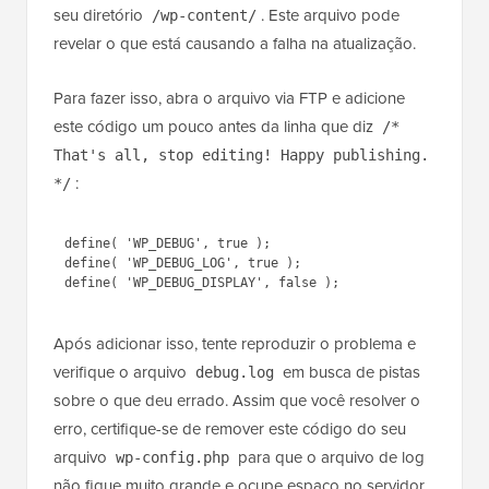
seu diretório
. Este arquivo pode
/wp-content/
revelar o que está causando a falha na atualização.
Para fazer isso, abra o arquivo via FTP e adicione
este código um pouco antes da linha que diz
/*
That's all, stop editing! Happy publishing.
:
*/
define( 'WP_DEBUG', true );

define( 'WP_DEBUG_LOG', true );

Após adicionar isso, tente reproduzir o problema e
verifique o arquivo
em busca de pistas
debug.log
sobre o que deu errado. Assim que você resolver o
erro, certifique-se de remover este código do seu
arquivo
para que o arquivo de log
wp-config.php
não fique muito grande e ocupe espaço no servidor.