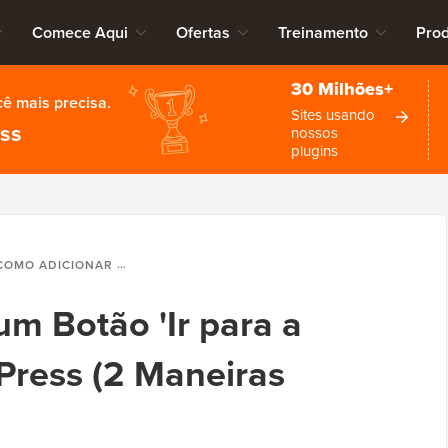
Comece Aqui
Ofertas
Treinamento
Pro
30 Milhões+
cê mais precisa.
Sites usando
ess
nossos
plugins
O ADICIONAR UM BOTÃO 'IR PARA A RECEITA' NO WORDPRESS (2 MANEIRAS FÁCEIS)
m Botão 'Ir para a
Press (2 Maneiras