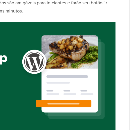
 são amigáveis para iniciantes e farão seu botão 'ir
uns minutos.