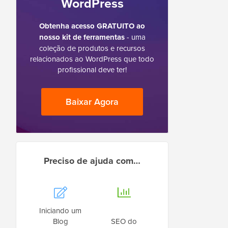
WordPress
Obtenha acesso GRATUITO ao
nosso kit de ferramentas
- uma
coleção de produtos e recursos
relacionados ao WordPress que todo
profissional deve ter!
Baixar Agora
Preciso de ajuda com…
Iniciando um
Blog
SEO do