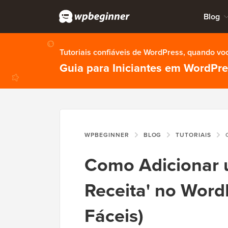
Blog
Tutoriais confiáveis de WordPress, quando vo
Guia para Iniciantes em WordPr
WPBEGINNER
BLOG
TUTORIAIS
COM
Como Adicionar u
Receita' no Word
Fáceis)