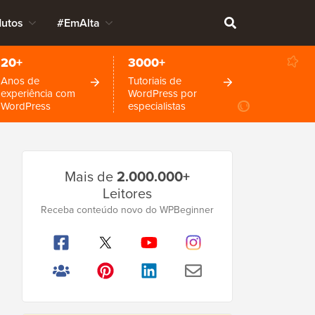
dutos
#EmAlta
20+
3000+
Anos de
Tutoriais de
experiência com
WordPress por
WordPress
especialistas
Barra
Mais de
2.000.000+
Lateral
Leitores
Principal
Receba conteúdo novo do WPBeginner