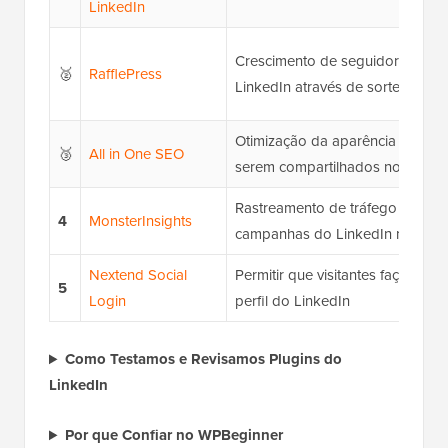
LinkedIn
Crescimento de seguidores e e
🥈
RafflePress
LinkedIn através de sorteios
Otimização da aparência dos se
🥉
All in One SEO
serem compartilhados no Linked
Rastreamento de tráfego e des
4
MonsterInsights
campanhas do LinkedIn no Wor
Nextend Social
Permitir que visitantes façam lo
5
Login
perfil do LinkedIn
Como Testamos e Revisamos Plugins do
LinkedIn
Por que Confiar no WPBeginner