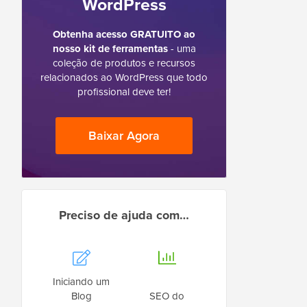
WordPress
Obtenha acesso GRATUITO ao
nosso kit de ferramentas
- uma
coleção de produtos e recursos
relacionados ao WordPress que todo
profissional deve ter!
Baixar Agora
Preciso de ajuda com…
Iniciando um
Blog
SEO do