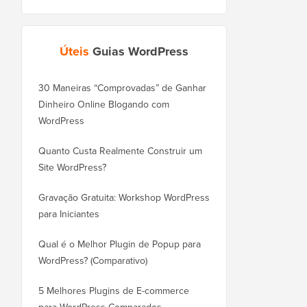
Úteis
Guias WordPress
30 Maneiras “Comprovadas” de Ganhar
Como Mover seu Blog
Dinheiro Online Blogando com
WordPress.com para o
WordPress
Corretamente
Quanto Custa Realmente Construir um
Como Mover o WordPr
Site WordPress?
Novo Domínio Corret
Perder SEO
Gravação Gratuita: Workshop WordPress
para Iniciantes
Como Mudar do Blogge
WordPress Sem Perder
Qual é o Melhor Plugin de Popup para
WordPress? (Comparativo)
Como Mudar do Wix pa
Corretamente (Passo a
5 Melhores Plugins de E-commerce