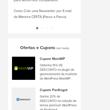
para WordPress Comparados
Como Mudar do Square
WordPress Corretamen
Como Criar uma Newsletter por E-mail
da Maneira CERTA (Passo a Passo)
Como Mover o WordPr
Novo Host ou Servidor
Ofertas e Cupons
(ver tudo)
Cupom MainWP
Obtenha 15% DE
DESCONTO no plugin de
gerenciamento de multisite
do WordPress MainWP.
Cupom PanKogut
Ganhe 20% de
DESCONTO na coleção de
temas premium WordPress
da PanKogut.