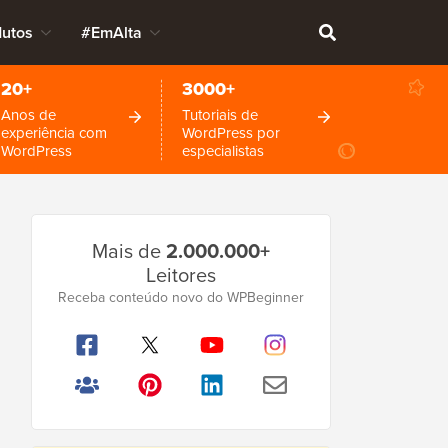
dutos
#EmAlta
20+
3000+
Anos de
Tutoriais de
experiência com
WordPress por
WordPress
especialistas
Barra
Mais de
2.000.000+
Lateral
Leitores
Principal
Receba conteúdo novo do WPBeginner