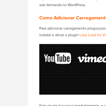
sob demanda no WordPress.
Como Adicionar Carregamento
Para adicionar carregamento preguiçoso 
instalar e ativar o plugin
Lazy Load for V
Este plugin funciona imediatamente, e v