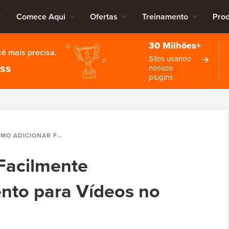
Comece Aqui
Ofertas
Treinamento
Pro
30 Milhões+
cê mais precisa.
Sites usando
ess
nossos
plugins
IONAR FACILMENTE CARREGAMENTO LENTO PARA VÍDEOS NO WORDPRESS
Facilmente
nto para Vídeos no