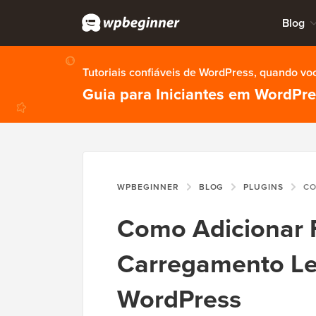
Blog
Tutoriais confiáveis de WordPress, quando vo
Guia para Iniciantes em WordPr
WPBEGINNER
BLOG
PLUGINS
COMO ADIC
Como Adicionar 
Carregamento Le
WordPress