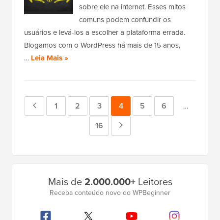
sobre ele na internet. Esses mitos
comuns podem confundir os
usuários e levá-los a escolher a plataforma errada.
Blogamos com o WordPress há mais de 15 anos,
…
Leia Mais »
Página
Página
1
Página
2
Página
3
Página
4
Página
5
Página
6
Páginas
…
intermediár
anterior
Página
16
Próxima
omitidas
página
Barra
Mais de
2.000.000+
Leitores
Lateral
Receba conteúdo novo do WPBeginner
Principal