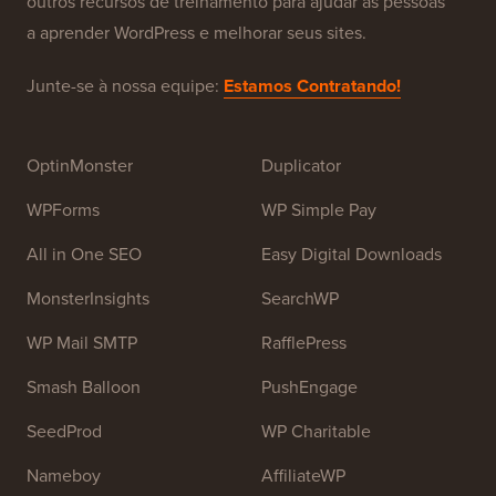
Sobre o WPBeginner®
WPBeginner é um site gratuito de recursos WordPress
para iniciantes. O WPBeginner foi fundado em julho de
2009 por
Syed Balkhi
. O principal objetivo deste site é
fornecer tutoriais de alta qualidade sobre WordPress e
outros recursos de treinamento para ajudar as pessoas
a aprender WordPress e melhorar seus sites.
Junte-se à nossa equipe:
Estamos Contratando!
OptinMonster
Duplicator
WPForms
WP Simple Pay