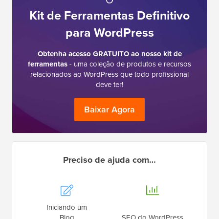
Kit de Ferramentas Definitivo
para WordPress
Obtenha acesso GRATUITO ao nosso kit de
ferramentas
- uma coleção de produtos e recursos
relacionados ao WordPress que todo profissional
deve ter!
Baixar Agora
Preciso de ajuda com…
Iniciando um
Blog
SEO do WordPress