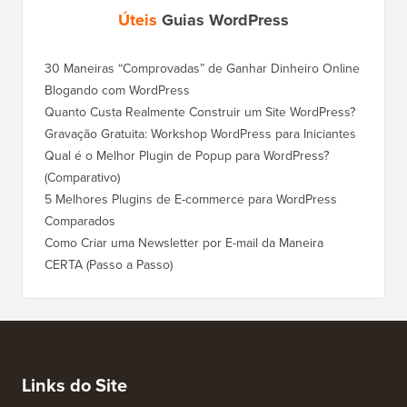
Úteis
Guias WordPress
30 Maneiras “Comprovadas” de Ganhar Dinheiro Online
Como Mo
Blogando com WordPress
WordPre
Quanto Custa Realmente Construir um Site WordPress?
Como M
Corret
Gravação Gratuita: Workshop WordPress para Iniciantes
Como Mu
Qual é o Melhor Plugin de Popup para WordPress?
Rankin
(Comparativo)
Como Mu
5 Melhores Plugins de E-commerce para WordPress
(Passo 
Comparados
Como M
Como Criar uma Newsletter por E-mail da Maneira
Corret
CERTA (Passo a Passo)
Como M
Servido