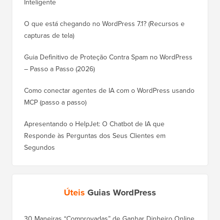
Inteligente
O que está chegando no WordPress 7.1? (Recursos e
capturas de tela)
Guia Definitivo de Proteção Contra Spam no WordPress
– Passo a Passo (2026)
Como conectar agentes de IA com o WordPress usando
MCP (passo a passo)
Apresentando o HelpJet: O Chatbot de IA que
Responde às Perguntas dos Seus Clientes em
Segundos
Úteis
Guias WordPress
30 Maneiras “Comprovadas” de Ganhar Dinheiro Online
Como Mo