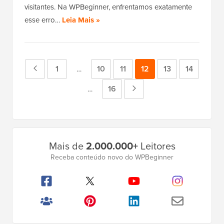
visitantes. Na WPBeginner, enfrentamos exatamente
esse erro…
Leia Mais »
Página
Página
1
Página
10
Página
11
Página
12
Página
13
Página
14
Páginas
…
intermediárias
anterior
Página
16
Próxima
Páginas
…
omitidas
intermediárias
página
omitidas
Barra
Mais de
2.000.000+
Leitores
Lateral
Receba conteúdo novo do WPBeginner
Principal