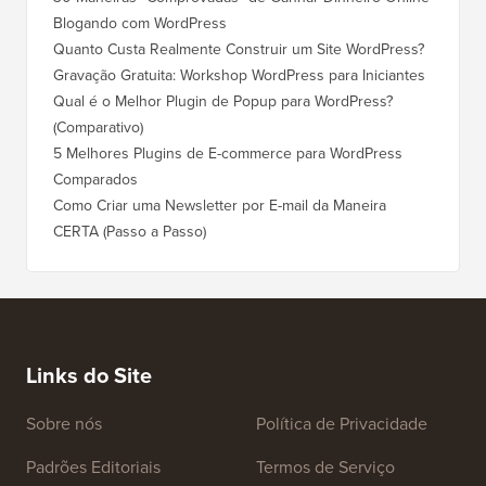
Blogando com WordPress
WordPre
Quanto Custa Realmente Construir um Site WordPress?
Como M
Corret
Gravação Gratuita: Workshop WordPress para Iniciantes
Como Mu
Qual é o Melhor Plugin de Popup para WordPress?
Rankin
(Comparativo)
Como Mu
5 Melhores Plugins de E-commerce para WordPress
(Passo 
Comparados
Como M
Como Criar uma Newsletter por E-mail da Maneira
Corret
CERTA (Passo a Passo)
Como M
Servido