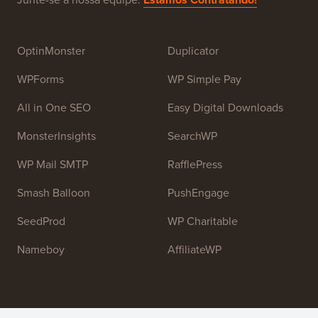
para iniciantes. O WPBeginner foi fundado em julho de
2009 por
Syed Balkhi
. O principal objetivo deste site é
fornecer tutoriais de alta qualidade sobre WordPress e
outros recursos de treinamento para ajudar as pessoas
a aprender WordPress e melhorar seus sites.
Junte-se à nossa equipe:
Estamos Contratando!
OptinMonster
Duplicator
WPForms
WP Simple Pay
All in One SEO
Easy Digital Downloads
MonsterInsights
SearchWP