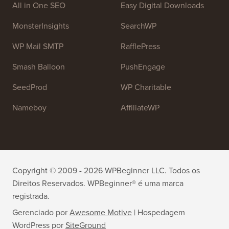
All in One SEO
Easy Digital Downloads
MonsterInsights
SearchWP
WP Mail SMTP
RafflePress
Smash Balloon
PushEngage
SeedProd
WP Charitable
Nameboy
AffiliateWP
Copyright © 2009 - 2026 WPBeginner LLC. Todos os
Direitos Reservados. WPBeginner® é uma marca
registrada.
Gerenciado por
Awesome Motive
|
Hospedagem
WordPress
por
SiteGround