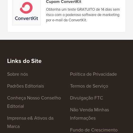
Cupom ConvertKit
Obtenha um teste GRATUITO de 14 dias sem
risco com o poderoso software de marketing
por e-mail da ConvertKit.
Links do Site
Sobre nós
Política de Privacidade
Padrões Editoriais
Termos de Serviço
Conheça Nosso Conselho
Divulgação FTC
Editorial
Não Venda Minhas
Imprensa e& Ativos da
Informações
Marca
Fundo de Crescimento