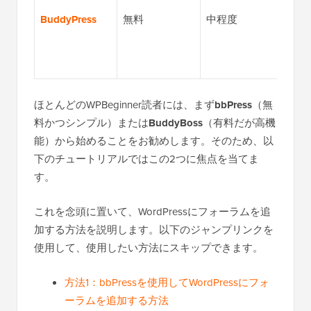
フォ
BuddyPress
無料
中程度
グル
クテ
フィ
ほとんどのWPBeginner読者には、まず
bbPress
（無
料かつシンプル）または
BuddyBoss
（有料だが高機
能）から始めることをお勧めします。そのため、以
下のチュートリアルではこの2つに焦点を当てま
す。
これを念頭に置いて、WordPressにフォーラムを追
加する方法を説明します。以下のジャンプリンクを
使用して、使用したい方法にスキップできます。
方法1：bbPressを使用してWordPressにフォ
ーラムを追加する方法