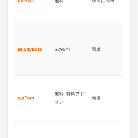
bbPress
無料
非常に簡単
ック
モデ
ン
フォ
プロ
ル、
BuddyBoss
$299/年
簡単
プ、
ジン
イル
複数
ウト
無料+有料アド
wpForo
簡単
ーシ
オン
ンゲ
トツ
ソー
ット