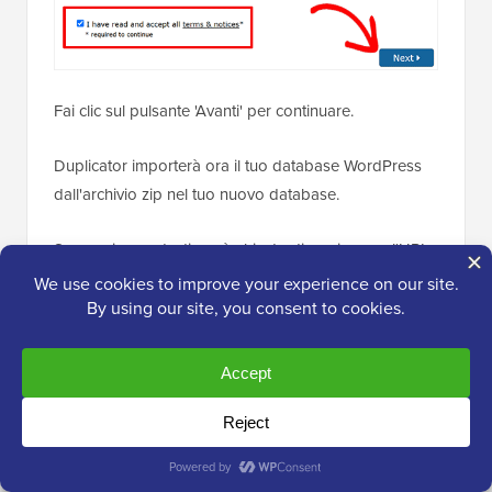
Fai clic sul pulsante 'Avanti' per continuare.
Duplicator importerà ora il tuo database WordPress
dall'archivio zip nel tuo nuovo database.
Successivamente, ti verrà chiesto di aggiornare l'URL
o il percorso del sito. Poiché non stai cambiando
nome di dominio, NON è necessario modificare nulla
qui.
Fai semplicemente clic sul pulsante 'Next' per
continuare.
Duplicator eseguirà i passaggi finali e ti mostrerà il