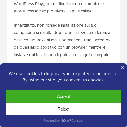
WordPress Playground differisce da un ambiente
WordPress locale per diversi aspetti chiave.
Innanzitutto, non richiede installazione sul tuo
computer e si resetta dopo ogni utilizzo, a differenza
delle configurazioni locali permanenti. Puoi accedervi
da qualsiasi dispositivo con un browser, mentre le
installazioni locali sono legate a un singolo computer.
Mentre WordPress Playground è ideale per test rapidi
e apprendimento, un ambiente WordPress locale sul
tuo computer Windows offre maggiore flessibilità per
progetti di sviluppo a lungo termine.
Per una guida dettagliata, consulta la nostra guida su
come usare WordPress Playground nel tuo browser
.
Ho installato WordPress sul mio