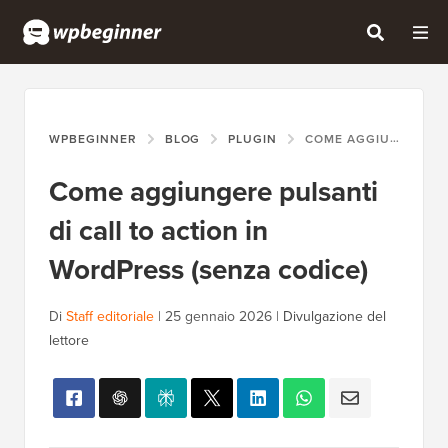
WPBEGINNER
BLOG
PLUGIN
COME AGGIUNGERE PULSANTI DI CALL TO ACTION IN WORDPRESS (SENZA CODICE)
Come aggiungere pulsanti
di call to action in
WordPress (senza codice)
Di
Staff editoriale
|
25 gennaio 2026
|
Divulgazione del
lettore