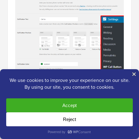
Per prima cosa, vedrai le impostazioni del pulsante
Call Sticky. Il pulsante call sticky è una funzionalità
ottimizzata per le conversioni che sposta il pulsante di
chiamata insieme agli utenti mentre navigano sul tuo
sito.
Puoi iniziare attivando lo stato del pulsante Chiama
ora. Fai semplicemente clic sull'interruttore per