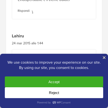
Rispondi
Lahiru
24 mar 2015 alle 1:44
Non impressionato. WordPress avrebbe
dovuto prendere provvedimenti per risolvere i
suoi bug di sicurezza, invece si concentra su
campane e fischietti... Il peggior CMS per
quanto riguarda la sicurezza.
Rispondi