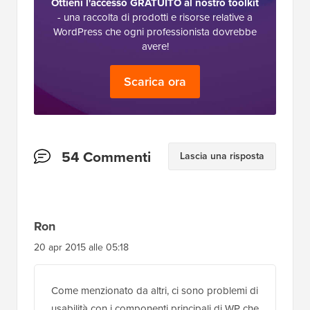
Ottieni l'accesso GRATUITO al nostro toolkit
- una raccolta di prodotti e risorse relative a
WordPress che ogni professionista dovrebbe
avere!
Scarica ora
Interazioni
54 Commenti
Lascia una risposta
del
lettore
Ron
20 apr 2015 alle 05:18
Come menzionato da altri, ci sono problemi di
usabilità con i componenti principali di WP che