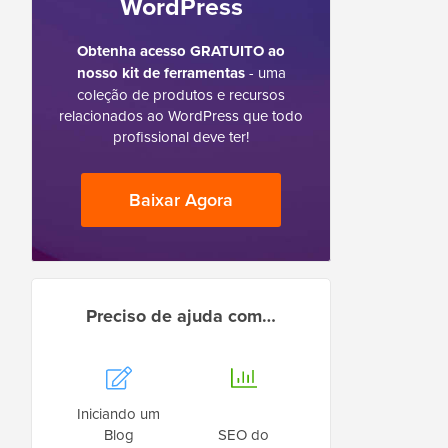
WordPress
Obtenha acesso GRATUITO ao
nosso kit de ferramentas
- uma
coleção de produtos e recursos
relacionados ao WordPress que todo
profissional deve ter!
Baixar Agora
Preciso de ajuda com…
Iniciando um
Blog
SEO do