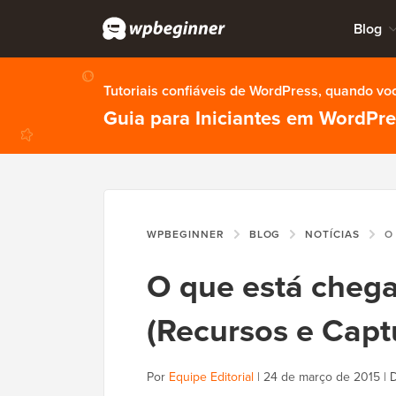
Blog
Tutoriais confiáveis de WordPress, quando vo
Guia para Iniciantes em WordPr
WPBEGINNER
BLOG
NOTÍCIAS
O QUE 
O que está cheg
(Recursos e Capt
Por
Equipe Editorial
|
24 de março de 2015
|
D