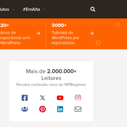
dutos
#EmAlta
20+
3000+
Anos de
Tutoriais de
experiência com
WordPress por
WordPress
especialistas
Barra
Mais de
2.000.000+
Lateral
Leitores
Principal
Receba conteúdo novo do WPBeginner