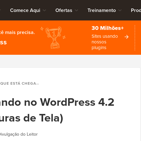
Comece Aqui
Ofertas
Treinamento
Pro
30 Milhões+
cê mais precisa.
Sites usando
ess
nossos
plugins
ESTÁ CHEGANDO NO WORDPRESS 4.2 (RECURSOS E CAPTURAS DE TELA)
ando no WordPress 4.2
uras de Tela)
ivulgação do Leitor