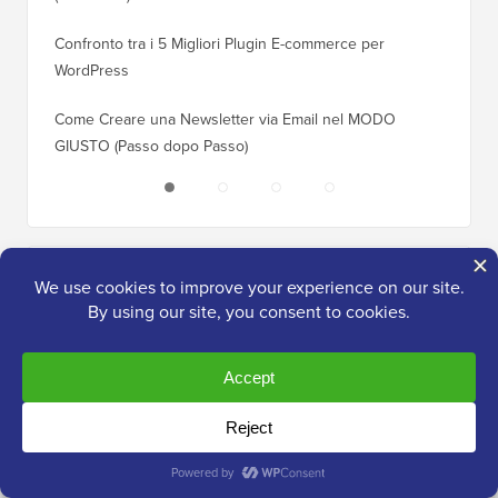
Confronto tra i 5 Migliori Plugin E-commerce per
Come Pa
WordPress
WordPr
Come Creare una Newsletter via Email nel MODO
Come Sp
GIUSTO (Passo dopo Passo)
Server 
Offerte e Coupon
(vedi tutto)
AliDropship Coupon
Ottieni il 15% di sconto sul plugin
dropshipping AliDropship per WordPress e
WooCommerce.
Coupon WP 2FA