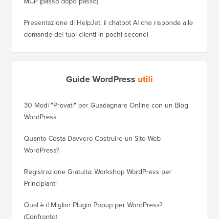
MCP (passo dopo passo)
Presentazione di HelpJet: il chatbot AI che risponde alle
domande dei tuoi clienti in pochi secondi
Guide WordPress
utili
30 Modi "Provati" per Guadagnare Online con un Blog
Come Sp
WordPress
WordPre
Quanto Costa Davvero Costruire un Sito Web
Come Sp
WordPress?
Dominio
Registrazione Gratuita: Workshop WordPress per
Come Pa
Principianti
Posizio
Qual è il Miglior Plugin Popup per WordPress?
Come Pa
(Confronto)
(Passo 