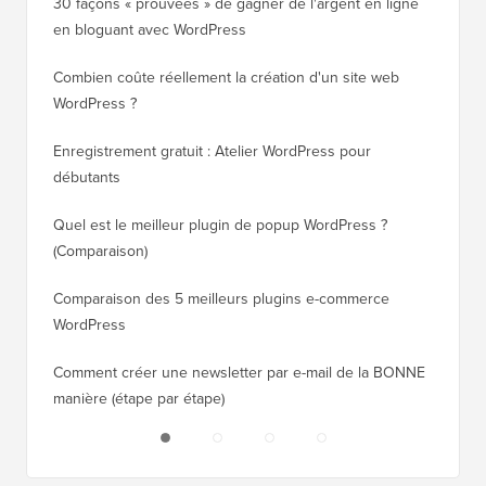
30 façons « prouvées » de gagner de l'argent en ligne
Comment
en bloguant avec WordPress
WordPre
Combien coûte réellement la création d'un site web
Comment
WordPress ?
nouveau
Enregistrement gratuit : Atelier WordPress pour
Comment
débutants
de clas
Quel est le meilleur plugin de popup WordPress ?
Comment
(Comparaison)
(étape p
Comparaison des 5 meilleurs plugins e-commerce
Comment
WordPress
WordPr
Comment créer une newsletter par e-mail de la BONNE
Comment
manière (étape par étape)
héberge