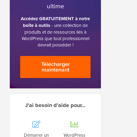
ultime
Accédez GRATUITEMENT à notre
boîte à outils
- une collection de
produits et de ressources liés à
WordPress que tout professionnel
devrait posséder !
Télécharger
maintenant
J'ai besoin d'aide pour…
Démarrer un
WordPress