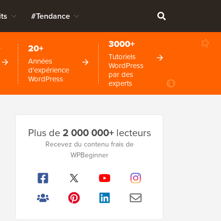
ts
#Tendance
3000+
+
20+
Tutoriels
Années
WordPress
d'expérience
par des
WordPress
experts
Barre
Plus de
2 000 000+
lecteurs
latérale
Recevez du contenu frais de
principale
WPBeginner