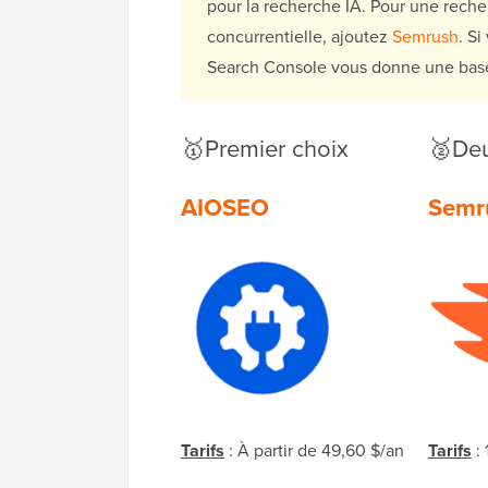
pour la recherche IA. Pour une rech
concurrentielle, ajoutez
Semrush
. S
Search Console vous donne une base
🥇Premier choix
🥈Deu
AIOSEO
Semr
Tarifs
: À partir de 49,60 $/an
Tarifs
: 