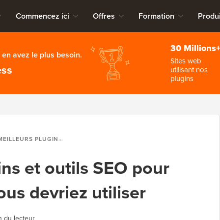
Commencez ici
Offres
Formation
Produi
30 Millions
en avez le plus besoin.
Sites web
ess
utilisant nos
plugins
 PLUGINS ET OUTILS SEO POUR WORDPRESS QUE VOUS DEVRIEZ UTILISER
ins et outils SEO pour
s devriez utiliser
n du lecteur