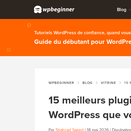
Blog
Tutoriels WordPress de confiance, quand vous 
Guide du débutant pour WordPr
WPBEGINNER
BLOG
VITRINE
15 MEILLEURS
15 meilleurs plug
WordPress que vou
Par
Shahzad Saeed
|
18 mai 2026
|
Divulgatio