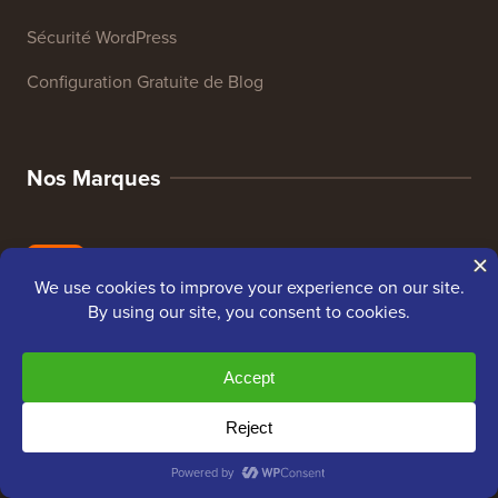
Sécurité WordPress
Configuration Gratuite de Blog
Nos Marques
À propos de WPBeginner®
WPBeginner est un site de ressources WordPress
gratuit pour les débutants. WPBeginner a été fondé en
juillet 2009 par
Syed Balkhi
. L'objectif principal de ce
site est de fournir des tutoriels WordPress de haute
qualité et d'autres ressources de formation pour aider
les gens à apprendre WordPress et à améliorer leurs