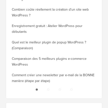
Combien coûte réellement la création d'un site web
Comment
WordPress ?
nouveau
Enregistrement gratuit : Atelier WordPress pour
Comment
débutants
de clas
Quel est le meilleur plugin de popup WordPress ?
Comment
(Comparaison)
(étape p
Comparaison des 5 meilleurs plugins e-commerce
Comment
WordPress
WordPr
Comment créer une newsletter par e-mail de la BONNE
Comment
manière (étape par étape)
héberge