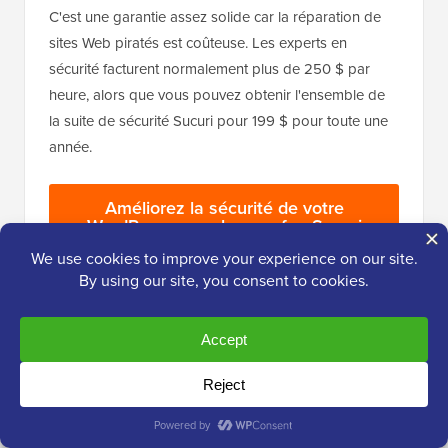
C'est une garantie assez solide car la réparation de
sites Web piratés est coûteuse. Les experts en
sécurité facturent normalement plus de 250 $ par
heure, alors que vous pouvez obtenir l'ensemble de
la suite de sécurité Sucuri pour 199 $ pour toute une
année.
Améliorez la sécurité de votre
WordPress avec le pare-feu Sucuri
Cela dit, Sucuri n'est pas le seul fournisseur de pare-
feu au niveau DNS. L'autre concurrent populaire est
Cloudflare. Consultez notre comparaison de
Sucuri
vs. Cloudflare (Avantages et inconvénients)
.
[
Retour en haut ↑
]