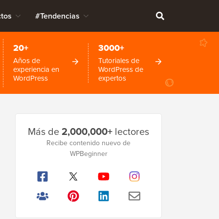
tos
#Tendencias
20+
3000+
Años de
Tutoriales de
experiencia en
WordPress de
WordPress
expertos
Barra
Más de
2,000,000+
lectores
lateral
Recibe contenido nuevo de
principal
WPBeginner