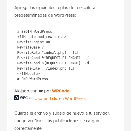
Agrega las siguientes reglas de reescritura
predeterminadas de WordPress:
# BEGIN WordPress

<IfModule mod_rewrite.c>

RewriteEngine On

RewriteBase /

RewriteRule ^index\.php$ - [L]

RewriteCond %{REQUEST_FILENAME} !-f

RewriteCond %{REQUEST_FILENAME} !-d

RewriteRule . /index.php [L]

</IfModule>

Alojado con ❤️ por
WPCode
Uso en 1 clic en WordPress
Guarda el archivo y súbelo de nuevo a tu servidor.
Luego verifica si tus publicaciones se cargan
correctamente.