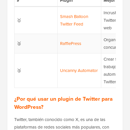
#
Plugin
Mejor para
Incrustar feed
Smash Balloon
🥇
Twitter en su s
Twitter Feed
web
Organizar sor
🥈
RafflePress
concursos en 
Crear flujos d
trabajo
🥉
Uncanny Automator
automatizado
Twitter
¿Por qué usar un plugin de Twitter para
WordPress?
Twitter, también conocido como X, es una de las
plataformas de redes sociales más populares, con