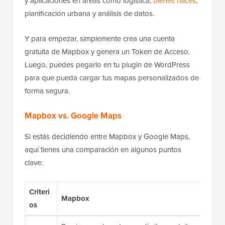
y aplicaciones en áreas como logística,
bienes raíces
,
planificación urbana y análisis de datos.
Y para empezar, simplemente crea una cuenta
gratuita de Mapbox y genera un Token de Acceso.
Luego, puedes pegarlo en tu plugin de WordPress
para que pueda cargar tus mapas personalizados de
forma segura.
Mapbox vs. Google Maps
Si estás decidiendo entre Mapbox y Google Maps,
aquí tienes una comparación en algunos puntos
clave:
Criteri
Mapbox
Goog
os