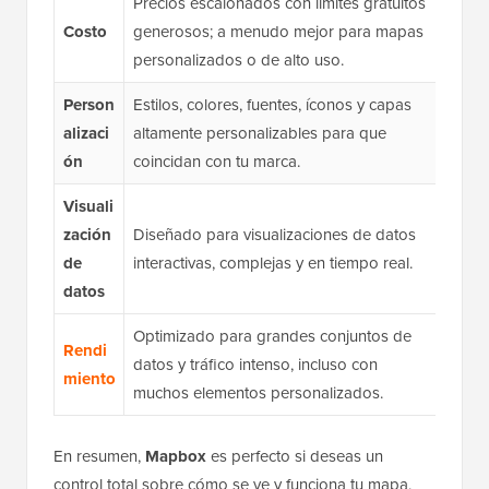
Precios escalonados con límites gratuitos
Pago 
Costo
generosos; a menudo mejor para mapas
pero 
personalizados o de alto uso.
medid
Person
Estilos, colores, fuentes, íconos y capas
Opcion
alizaci
altamente personalizables para que
mapas
ón
coincidan con tu marca.
en dif
Visuali
Admit
zación
Diseñado para visualizaciones de datos
pero 
de
interactivas, complejas y en tiempo real.
visual
datos
Optimizado para grandes conjuntos de
Muy c
Rendi
datos y tráfico intenso, incluso con
puede
miento
muchos elementos personalizados.
marca
En resumen,
Mapbox
es perfecto si deseas un
control total sobre cómo se ve y funciona tu mapa,