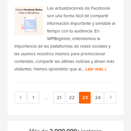
Las actualizaciones de Facebook
son una forma fácil de compartir
información importante y sensible al
tiempo con tu audiencia. En
WPBeginner, entendemos la
importancia de las plataformas de redes sociales y
las usamos nosotros mismos para promocionar
contenido, compartir las últimas noticias y atraer más
visitantes. Hemos aprendido que al…
Leer más »
Página
Página
1
Página
21
Página
22
Página
23
Página
24
Página
Páginas
…
provisionales
anterior
siguient
omitidas
Barra