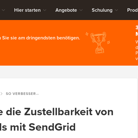
Hier starten
Angebote
Schulung
Prod
 Sie sie am dringendsten benötigen.
W
d
P
v
SO VERBESSERN SIE DIE ZUSTELLBARKEIT VON WORDPRESS-E-MAILS MIT SENDGRID
 die Zustellbarkeit von
s mit SendGrid