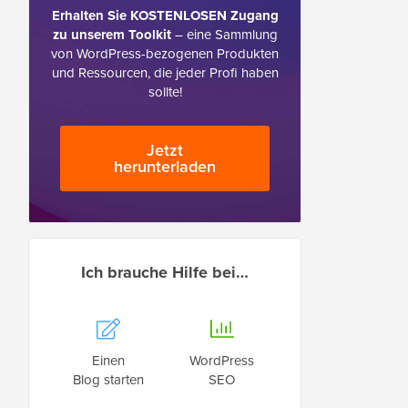
Erhalten Sie KOSTENLOSEN Zugang
zu unserem Toolkit
– eine Sammlung
von WordPress-bezogenen Produkten
und Ressourcen, die jeder Profi haben
sollte!
Jetzt
herunterladen
Ich brauche Hilfe bei…
Einen
WordPress
Blog starten
SEO