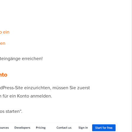
o ein
ren
steingänge erreichen!
nto
rdPress-Site einzurichten, müssen Sie zuerst
h für ein Konto anmelden.
os starten“.