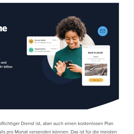
lichtiger Dienst ist, aber auch einen kostenlosen Plan
ails pro Monat versenden können. Das ist für die meisten