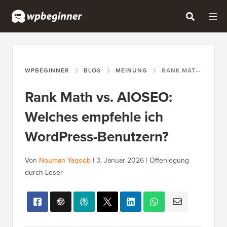
WPBEGINNER
BLOG
MEINUNG
RANK MATH VS. AIOSEO: WELCHES EMPFEHLE ICH WORDPRESS-BENUTZERN?
Rank Math vs. AIOSEO:
Welches empfehle ich
WordPress-Benutzern?
Von
Nouman Yaqoob
|
3. Januar 2026
|
Offenlegung
durch Leser