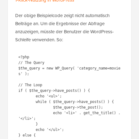
Der obige Beispielcode zeigt nicht automatisch
Beiträge an. Um die Ergebnisse der Abfrage
anzuzeigen, müsste der Benutzer die WordPress-
Schleife verwenden. So:
<?php

// The Query

$the_query = new WP_Query( 'category_name=movie
s' );

// The Loop

if ( $the_query->have_posts() ) {

        echo '<ul>';

	while ( $the_query->have_posts() ) {

		$the_query->the_post();

		echo '<li>' . get_the_title() . 
'</li>';

	}

        echo '</ul>';

} else {

	// no posts found
