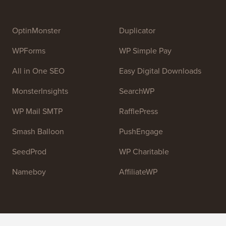
bereitzustellen, um Menschen beim Erlernen von
WordPress und der Verbesserung ihrer Websites zu
helfen.
Treten Sie unserem Team bei:
Wir stellen ein!
OptinMonster
Duplicator
WPForms
WP Simple Pay
All in One SEO
Easy Digital Downloads
MonsterInsights
SearchWP
WP Mail SMTP
RafflePress
Smash Balloon
PushEngage