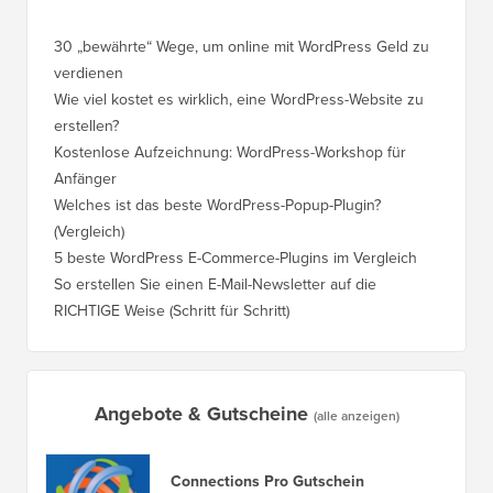
30 „bewährte“ Wege, um online mit WordPress Geld zu
So vers
verdienen
WordPre
Wie viel kostet es wirklich, eine WordPress-Website zu
So vers
erstellen?
Domain,
Kostenlose Aufzeichnung: WordPress-Workshop für
Wechsel
Anfänger
Ranking
Welches ist das beste WordPress-Popup-Plugin?
So wech
(Vergleich)
für Schri
5 beste WordPress E-Commerce-Plugins im Vergleich
So wech
So erstellen Sie einen E-Mail-Newsletter auf die
So vers
RICHTIGE Weise (Schritt für Schritt)
einen n