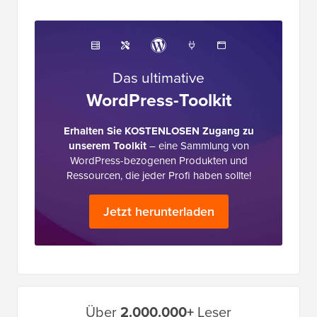
Das ultimative
WordPress-Toolkit
Erhalten Sie KOSTENLOSEN Zugang zu
unserem Toolkit
– eine Sammlung von
WordPress-bezogenen Produkten und
Ressourcen, die jeder Profi haben sollte!
Jetzt herunterladen
Primäres
Über
2.000.000+
Leser
Seitenleistenmenü
Holen Sie sich frische Inhalte von WPBeginner