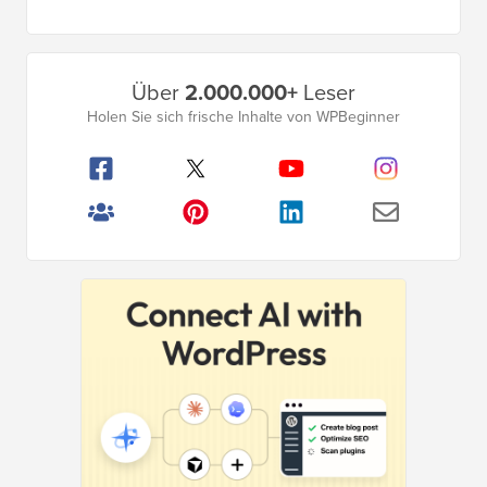
Seite
Primäres
Über
2.000.000+
Leser
Seitenleistenmenü
Holen Sie sich frische Inhalte von WPBeginner