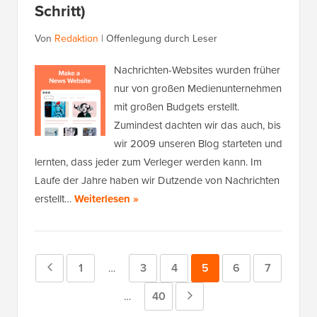
Schritt)
Von
Redaktion
|
Offenlegung durch Leser
Nachrichten-Websites wurden früher
nur von großen Medienunternehmen
mit großen Budgets erstellt.
Zumindest dachten wir das auch, bis
wir 2009 unseren Blog starteten und
lernten, dass jeder zum Verleger werden kann. Im
Laufe der Jahre haben wir Dutzende von Nachrichten
erstellt…
Weiterlesen »
Vorherige
Seite
1
Seite
3
Seite
4
Seite
5
Seite
6
Seite
7
Zwischenseiten
…
weggelassen
Seite
Seite
40
Nächste
Zwischenseiten
…
weggelassen