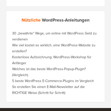
Nützliche
WordPress-Anleitungen
30 „bewährte“ Wege, um online mit WordPress Geld zu
So vers
verdienen
WordPre
Wie viel kostet es wirklich, eine WordPress-Website zu
So vers
erstellen?
Domain,
Kostenlose Aufzeichnung: WordPress-Workshop für
Wechsel
Anfänger
Ranking
Welches ist das beste WordPress-Popup-Plugin?
So wech
(Vergleich)
für Schri
5 beste WordPress E-Commerce-Plugins im Vergleich
So wech