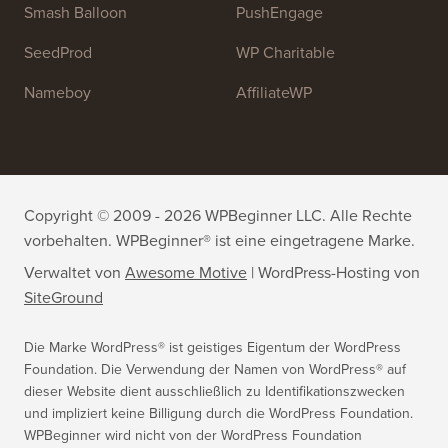
OptinMonster
Duplicator
WPForms
WP Simple Pay
All in One SEO
Easy Digital Downloads
MonsterInsights
SearchWP
WP Mail SMTP
RafflePress
Smash Balloon
PushEngage
SeedProd
WP Charitable
Nameboy
AffiliateWP
Copyright © 2009 - 2026 WPBeginner LLC. Alle Rechte
vorbehalten. WPBeginner® ist eine eingetragene Marke.