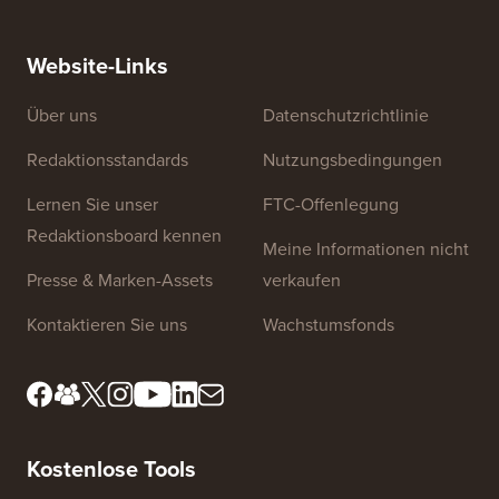
So erstellen Sie einen E-Mail-Newsletter auf die
So vers
RICHTIGE Weise (Schritt für Schritt)
einen n
Website-Links
Über uns
Datenschutzrichtlinie
Redaktionsstandards
Nutzungsbedingungen
Lernen Sie unser
FTC-Offenlegung
Redaktionsboard kennen
Meine Informationen nicht
Presse & Marken-Assets
verkaufen