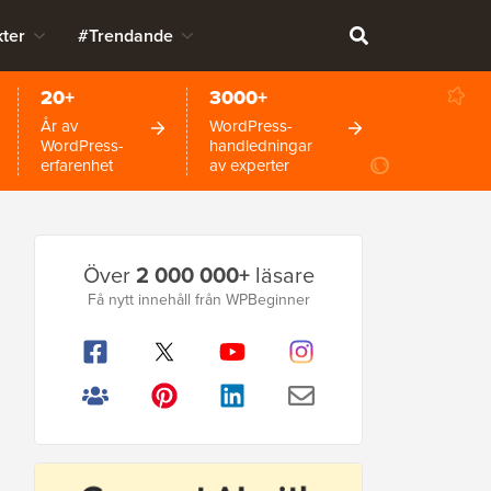
ter
#Trendande
20+
3000+
År av
WordPress-
WordPress-
handledningar
erfarenhet
av experter
Primär
Över
2 000 000+
läsare
sidofält
Få nytt innehåll från WPBeginner