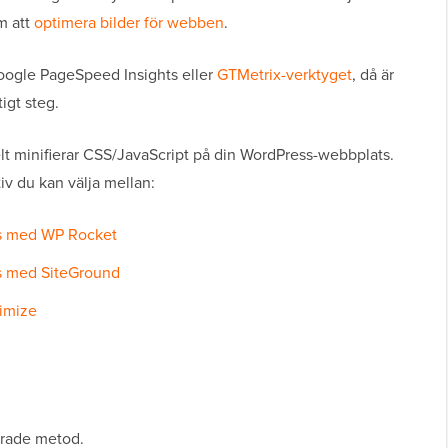
m att
optimera bilder för webben
.
Google PageSpeed Insights eller
GTMetrix-verktyget
, då är
igt steg.
kelt minifierar CSS/JavaScript på din WordPress-webbplats.
iv du kan välja mellan:
ss med WP Rocket
s med SiteGround
timize
erade metod.