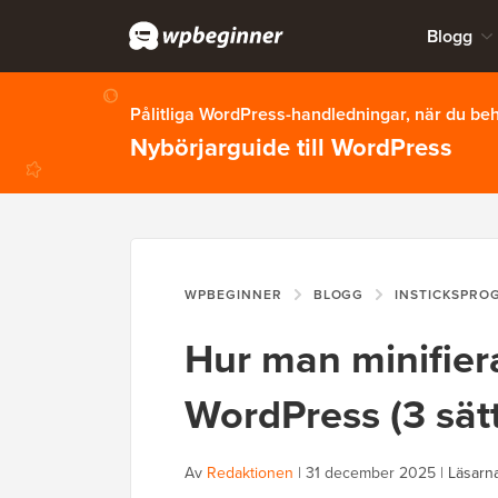
Blogg
Pålitliga WordPress-handledningar, när du b
Nybörjarguide till WordPress
WPBEGINNER
BLOGG
INSTICKSPRO
Hur man minifiera
WordPress (3 sätt
Av
Redaktionen
|
31 december 2025
|
Läsarn