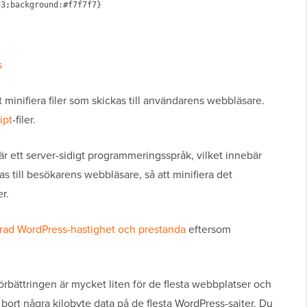
3;background:#f7f7f7}

s
minifiera filer som skickas till användarens webbläsare.
ipt
-filer.
är ett server-sidigt programmeringsspråk, vilket innebär
as till besökarens webbläsare, så att minifiera det
r.
trad WordPress-hastighet och prestanda
eftersom
örbättringen är mycket liten för de flesta webbplatser och
a bort några kilobyte data på de flesta WordPress-sajter. Du