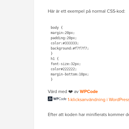
Här är ett exempel på normal CSS-kod:
body {

margin:20px;

padding:20px;

color:#333333;

background:#f7f7f7;

}

h1 {

font-size:32px;

color#222222;

margin-bottom:10px;

Värd med ❤️ av
WPCode
1-klicksanvändning i WordPres
Efter att koden har minifierats kommer de