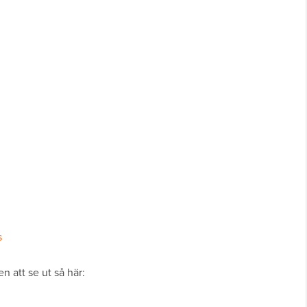
s
n att se ut så här: