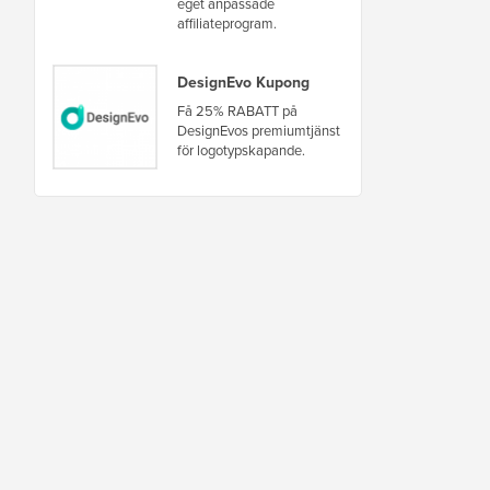
eget anpassade
affiliateprogram.
DesignEvo Kupong
Få 25% RABATT på
DesignEvos premiumtjänst
för logotypskapande.