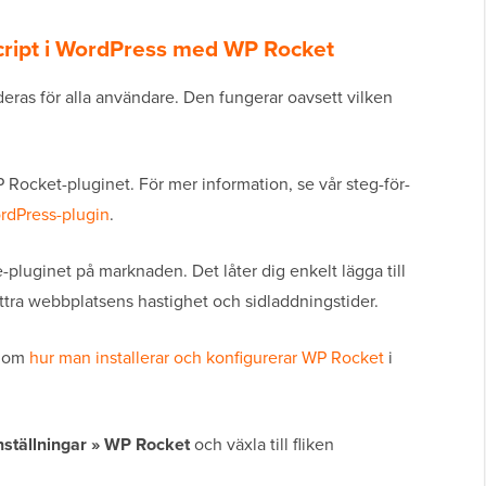
cript i WordPress med WP Rocket
as för alla användare. Den fungerar oavsett vilken
 Rocket-pluginet. För mer information, se vår steg-för-
ordPress-plugin
.
pluginet på marknaden. Det låter dig enkelt lägga till
ttra webbplatsens hastighet och sidladdningstider.
g om
hur man installerar och konfigurerar WP Rocket
i
nställningar » WP Rocket
och växla till fliken