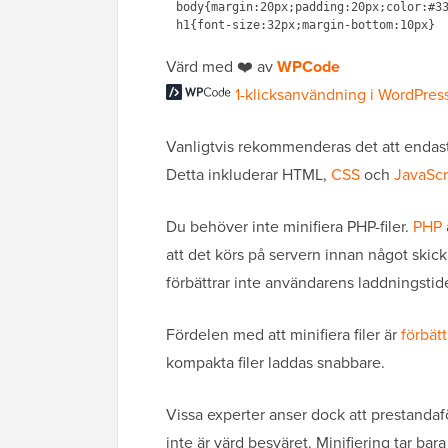
body{margin:20px;padding:20px;color:#33
Värd med ❤️ av
WPCode
1-klicksanvändning i WordPres
Vanligtvis rekommenderas det att endast 
Detta inkluderar HTML,
CSS
och
JavaScr
Du behöver inte minifiera PHP-filer.
PHP
att det körs på servern innan något skick
förbättrar inte användarens laddningstide
Fördelen med att minifiera filer är
förbät
kompakta filer laddas snabbare.
Vissa experter anser dock att prestandaf
inte är värd besväret. Minifiering tar bar