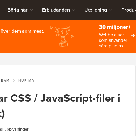
Börja här
Erbjudanden
Utbildning
Produk
30 miljoner+
ehöver dem som mest.
Webbplatser
som använder
våra plugins
GRAM
HUR MAN MINIFIERAR CSS / JAVASCRIPT-FILER I WORDPRESS (3 SÄTT)
r CSS / JavaScript-filer i
)
as upplysningar