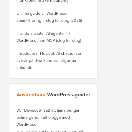
(Funktioner & Skärmdumpar)
Ultimat guide till WordPress-
spamfiltrering – steg för steg (2026)
Hur du ansluter AI-agenter till
WordPress med MCP (steg för steg)
Introducerar HelpJet: AI-chatbot som
svarar på dina kunders frågor på
sekunder
Användbara
WordPress-guider
30 ”Bevisade” sätt att tjäna pengar
online genom att blogga med
WordPress
Hur mycket kostar det egentligen att