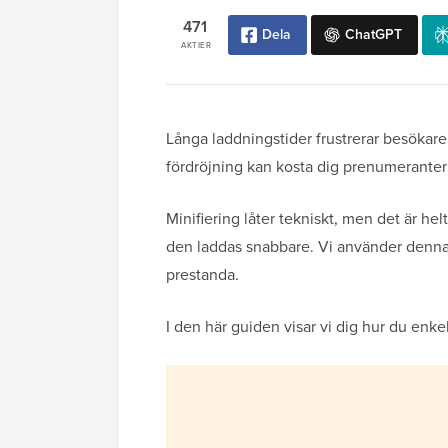
471
Dela
ChatGPT
AKTIER
Långa laddningstider frustrerar besökar
fördröjning kan kosta dig prenumeranter 
Minifiering låter tekniskt, men det är hel
den laddas snabbare. Vi använder denna 
prestanda.
I den här guiden visar vi dig hur du enkel