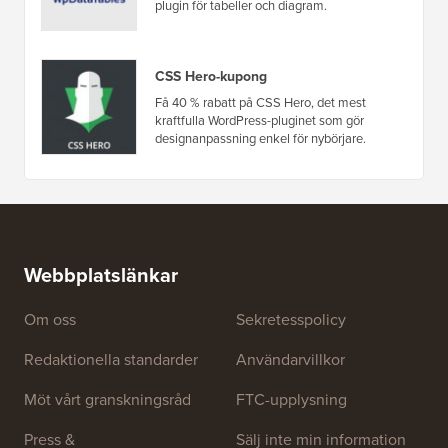
Erbjudanden & Kuponger
(visa alla)
wpDataTables Kupong
Få 20% rabatt på wpDataTables WordPress-
plugin för tabeller och diagram.
CSS Hero-kupong
Få 40 % rabatt på CSS Hero, det mest
kraftfulla WordPress-pluginet som gör
designanpassning enkel för nybörjare.
Webbplatslänkar