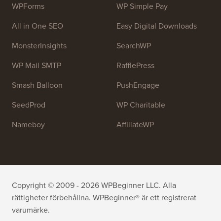
att lära sig WordPress och förbättra sina webbplatser.
Gå med i vårt team:
Vi anställer!
OptinMonster
Duplicator
WPForms
WP Simple Pay
All in One SEO
Easy Digital Downloads
MonsterInsights
SearchWP
WP Mail SMTP
RafflePress
Smash Balloon
PushEngage
SeedProd
WP Charitable