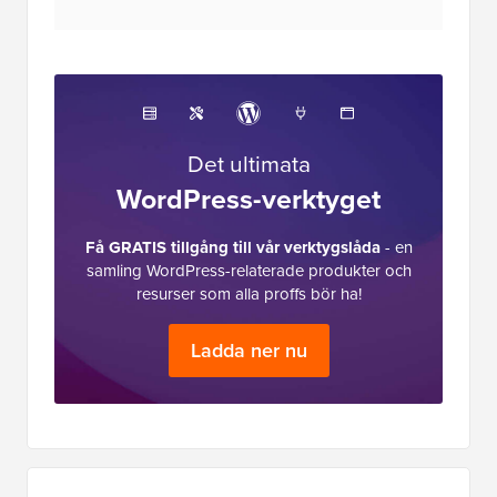
Det ultimata
WordPress-verktyget
Få GRATIS tillgång till vår verktygslåda
- en
samling WordPress-relaterade produkter och
resurser som alla proffs bör ha!
Ladda ner nu
Primär