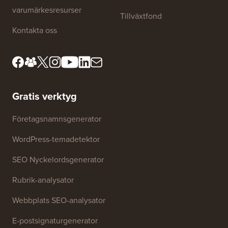
Om oss
Sekretesspolicy
Redaktionella standarder
Användarvillkor
Möt vårt granskningsråd
FTC-upplysning
Press &
Sälj inte min information
varumärkesresurser
Tillväxtfond
Kontakta oss
Gratis verktyg
Företagsnamnsgenerator
WordPress-temadetektor