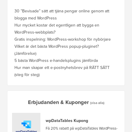
30 ”Bevisade” sätt att tjäna pengar online genom att
Hur du f
blogga med WordPress
WordPre
Hur mycket kostar det egentligen att bygga en
Hur man
WordPress-webbplats?
att förl
Gratis inspelning: WordPress-workshop för nybörjare
Hur du b
ranknin
Vilket är det bästa WordPress popup-pluginet?
(Jämförelse)
Så här b
steg)
5 bästa WordPress e-handelsplugins jämförda
Hur man
Hur man skapar ett e-postnyhetsbrev på RÄTT SÄTT
(steg för steg)
Hur man 
utan dri