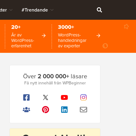
ter
#Trendande
20+
3000+
År av
WordPress-
WordPress-
handledningar
erfarenhet
av experter
Primär
Över
2 000 000+
läsare
sidofält
Få nytt innehåll från WPBeginner