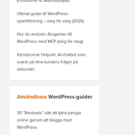
(Funktioner & Skärmdumpar)
Ultimat guide till WordPress-
spamfiltrering – steg för steg (2026)
Hur du ansluter AI-agenter till
WordPress med MCP (steg för steg)
Introducerar HelpJet: AI-chatbot som
svarar på dina kunders frågor på
sekunder
Användbara
WordPress-guider
30 ”Bevisade” sätt att tjäna pengar
Hur du flyttar din blog
online genom att blogga med
WordPress.com till Wo
WordPress
Hur man flyttar WordPre