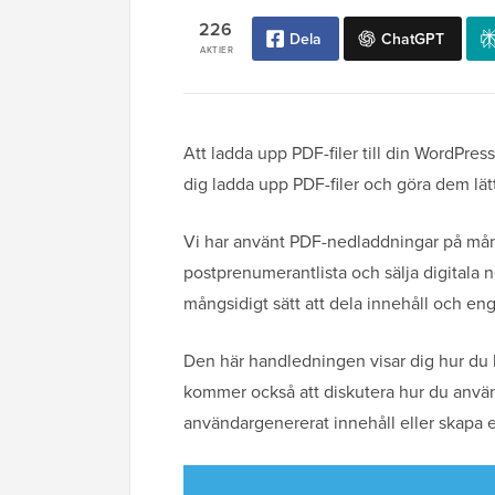
226
Dela
ChatGPT
AKTIER
Att ladda upp PDF-filer till din WordPre
dig ladda upp PDF-filer och göra dem lät
Vi har använt PDF-nedladdningar på många 
postprenumerantlista och sälja digitala 
mångsidigt sätt att dela innehåll och en
Den här handledningen visar dig hur du l
kommer också att diskutera hur du använd
användargenererat innehåll eller skapa