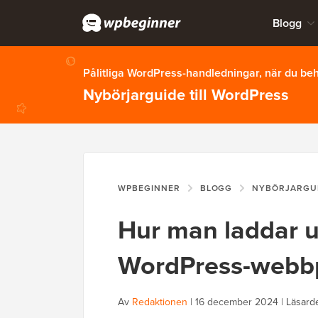
Blogg
Pålitliga WordPress-handledningar, när du b
Nybörjarguide till WordPress
WPBEGINNER
BLOGG
NYBÖRJARGU
Hur man laddar up
WordPress-webbp
Av
Redaktionen
|
16 december 2024
|
Läsarde