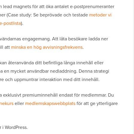
om lead magnets för att öka antalet e-postprenumeranter
ner (Case study: Se beprövade och testade
metoder vi
-postlista
).
nvändarnas engagemang. Att låta besökare ladda ner
ll att
minska en hög avvisningsfrekvens
.
an återanvända ditt befintliga långa innehåll eller
 skapa en mycket användbar nedladdning. Denna strategi
re och uppmuntrar interaktion med ditt innehåll.
juda exklusivt premiuminnehåll endast för medlemmar. Du
inekurs
eller
medlemskapswebbplats
för att ge ytterligare
r i WordPress.