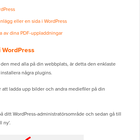
rdPress
 inlägg eller en sida i WordPress
liga av dina PDF-uppladdningar
 i WordPress
 den med alla på din webbplats, är detta den enklaste
nstallera några plugins.
r att ladda upp bilder och andra mediefiler på din
å ditt WordPress-administratörsområde och sedan gå till
l ny'.