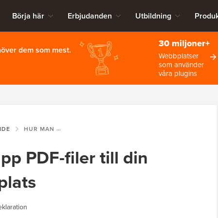
Börja här
Erbjudanden
Utbildning
Produk
30 miljoner+
ehöver dem som mest.
Webbplatser
som använder
våra plugins
IDE
HUR MAN LADDAR UPP PDF-FILER TILL DIN WORDPRESS-WEBBPLATS
p PDF-filer till din
lats
klaration