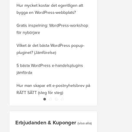
Hur mycket kostar det egentligen att
ny domän utan att förl
bygga en WordPress-webbplats?
Hur du byter från Blog
Gratis inspelning: WordPress-workshop
utan att tappa rankning
för nybörjare
Så här byter du korrekt 
Vilket är det bästa WordPress popup-
WordPress (steg för st
pluginet? (Jämförelse)
Hur man korrekt flyttar
5 bästa WordPress e-handelsplugins
Squarespace till Word
jämförda
Hur man flyttar WordPre
Hur man skapar ett e-postnyhetsbrev på
eller server utan drifts
RÄTT SÄTT (steg för steg)
Erbjudanden & Kuponger
(visa alla)