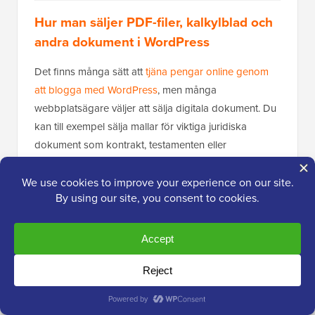
Hur man säljer PDF-filer, kalkylblad och
andra dokument i WordPress
Det finns många sätt att
tjäna pengar online genom
att blogga med WordPress
, men många
webbplatsägare väljer att sälja digitala dokument. Du
kan till exempel sälja mallar för viktiga juridiska
dokument som kontrakt, testamenten eller
skattedeklarationer.
Om du
säljer onlinekurser
, kan du också skapa några
hjälpsamma premiumresurser som övningsprov eller
premiumpresentationer.
Genom att använda metoderna ovan kan du dela
dokument gratis, men om du vill tjäna pengar på dina