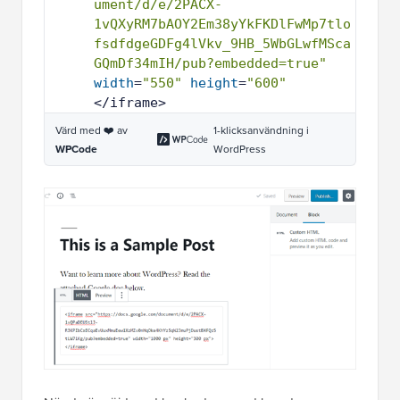
ument/d/e/2PACX-
1vQXyRM7bAOY2Em38yYkFKDlFwMp7tlo
fsdfdgeGDFg4lVkv_9HB_5WbGLwfMSca
GQmDf34mIH/pub?embedded=true"
width
=
"550"
height
=
"600"
</iframe>
Värd med ❤️ av
1-klicksanvändning i
WPCode
WordPress