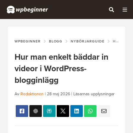
WPBEGINNER
BLOGG
NYBÖRJARGUIDE
HUR MAN ENKELT BÄDDAR IN VIDEOR I WORDPRESS-BLOGGINLÄGG
Hur man enkelt bäddar in
videor i WordPress-
blogginlägg
Av
Redaktionen
|
28 maj 2026
|
Läsarnas upplysningar