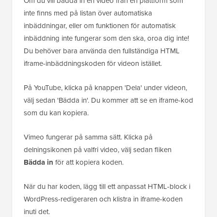
Om du vill bädda in en video från en plattform som
inte finns med på listan över automatiska
inbäddningar, eller om funktionen för automatisk
inbäddning inte fungerar som den ska, oroa dig inte!
Du behöver bara använda den fullständiga HTML
iframe-inbäddningskoden för videon istället.
På YouTube, klicka på knappen 'Dela' under videon,
välj sedan 'Bädda in'. Du kommer att se en iframe-kod
som du kan kopiera.
Vimeo fungerar på samma sätt. Klicka på
delningsikonen på valfri video, välj sedan fliken
Bädda in
för att kopiera koden.
När du har koden, lägg till ett anpassat HTML-block i
WordPress-redigeraren och klistra in iframe-koden
inuti det.