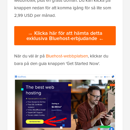
webbhotell, plus en gratis domän. Du kan klicka på
knappen nedan för att komma igång för så lite som
2,99 USD per månad.
→ Klicka här för att hämta detta
exklusiva Bluehost-erbjudande ←
När du väl är på
Bluehost-webbplatsen
, klickar du
bara på den gula knappen 'Get Started Now'.