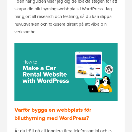
I den här guiden visar jag dig de exakta stegen för att
skapa din biluthyrningswebbplats i WordPress. Jag
har gjort all research och testning, så du kan slippa
huvudvärken och fokusera direkt på att växa din
verksamhet.
Varför bygga en webbplats för
biluthyrning med WordPress?
Är du trött på att jonglera flera telefonsamtal och e-