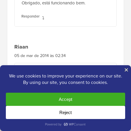
Responder
Riaan
05 de mar de 2014 às 02:34
Nada do que foi discutido aqui funcionou…
até que tentei isto.
“Desativar Edição Visual” no seu Perfil e
então
“Ativar Edição Visual”
Seu editor visual / pia de cozinha etc. estará
de volta.