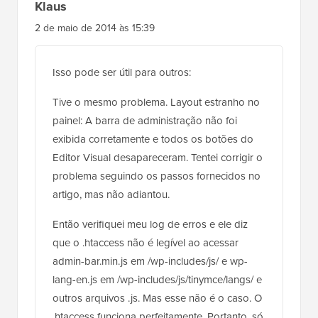
2 de maio de 2014 às 15:39
Isso pode ser útil para outros:
Tive o mesmo problema. Layout estranho no
painel: A barra de administração não foi
exibida corretamente e todos os botões do
Editor Visual desapareceram. Tentei corrigir o
problema seguindo os passos fornecidos no
artigo, mas não adiantou.
Então verifiquei meu log de erros e ele diz
que o .htaccess não é legível ao acessar
admin-bar.min.js em /wp-includes/js/ e wp-
lang-en.js em /wp-includes/js/tinymce/langs/ e
outros arquivos .js. Mas esse não é o caso. O
.htaccess funciona perfeitamente. Portanto, só
pode ser por causa de algum problema de