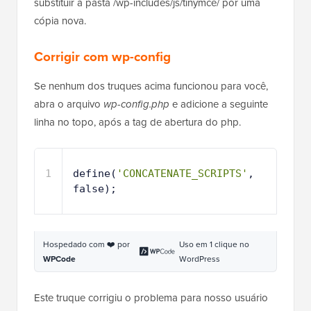
substituir a pasta /wp-includes/js/tinymce/ por uma
cópia nova.
Corrigir com wp-config
Se nenhum dos truques acima funcionou para você,
abra o arquivo
wp-config.php
e adicione a seguinte
linha no topo, após a tag de abertura do php.
1
define(
'CONCATENATE_SCRIPTS'
, 
false);
Hospedado com ❤️ por
Uso em 1 clique no
WPCode
WordPress
Este truque corrigiu o problema para nosso usuário
que relatou este problema. Esperamos que uma das