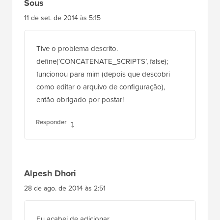
11 de set. de 2014 às 5:15
Tive o problema descrito.
define(‘CONCATENATE_SCRIPTS’, false);
funcionou para mim (depois que descobri
como editar o arquivo de configuração),
então obrigado por postar!
Responder
Alpesh Dhori
28 de ago. de 2014 às 2:51
Eu acabei de adicionar
define(‘CONCATENATE_SCRIPTS’, false); no