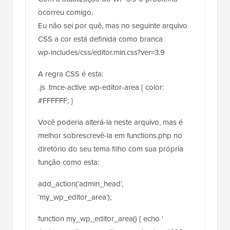
Eu não sei por quê, mas no seguinte arquivo
CSS a cor está definida como branca
wp-includes/css/editor.min.css?ver=3.9
A regra CSS é esta:
.js .tmce-active .wp-editor-area { color:
#FFFFFF; }
Você poderia alterá-la neste arquivo, mas é
melhor sobrescrevê-la em functions.php no
diretório do seu tema filho com sua própria
função como esta:
add_action(‘admin_head’,
‘my_wp_editor_area’);
function my_wp_editor_area() { echo '
.js .tmce-active .wp-editor-area { color: #333