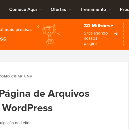
Comece Aqui
Ofertas
Treinamento
Pro
30 Milhões+
cê mais precisa.
Sites usando
ess
nossos
plugins
MO CRIAR UMA PÁGINA DE ARQUIVOS PERSONALIZADA NO WORDPRESS
Página de Arquivos
o WordPress
ulgação do Leitor