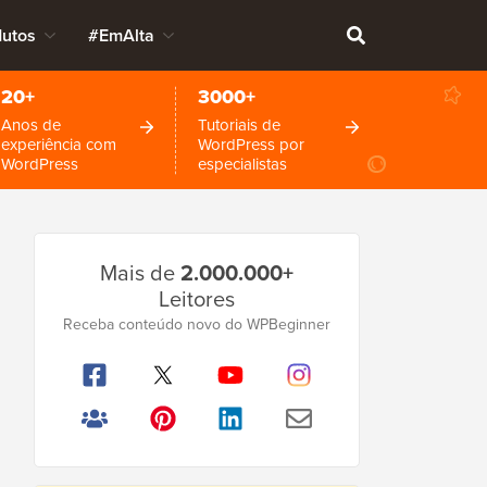
dutos
#EmAlta
20+
3000+
Anos de
Tutoriais de
experiência com
WordPress por
WordPress
especialistas
Barra
Mais de
2.000.000+
Lateral
Leitores
Principal
Receba conteúdo novo do WPBeginner