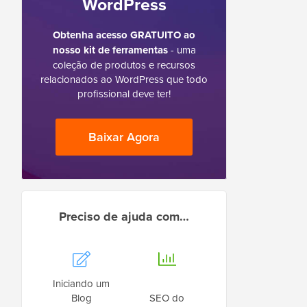
WordPress
Obtenha acesso GRATUITO ao
nosso kit de ferramentas
- uma
coleção de produtos e recursos
relacionados ao WordPress que todo
profissional deve ter!
Baixar Agora
Preciso de ajuda com…
Iniciando um
Blog
SEO do