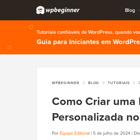
Blog
Tutoriais confiáveis de WordPress, quando vo
Guia para Iniciantes em WordPr
WPBEGINNER
BLOG
TUTORIAIS
CO
Como Criar uma 
Personalizada n
Por
Equipe Editorial
|
5 de julho de 2024
|
Div