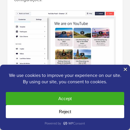
Agora você pode abrir a página onde deseja
adicionar a transmissão ao vivo do YouTube e clicar
no botão ‘Adicionar Bloco’ (+). Em seguida, incorpore
o bloco ‘Feeds For YouTube’ na página.
Agora você adicionou com sucesso um vídeo de
transmissão ao vivo do YouTube. Para mais
informações, consulte nosso tutorial sobre
como