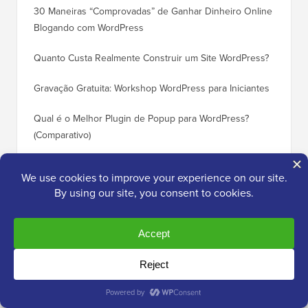
30 Maneiras “Comprovadas” de Ganhar Dinheiro Online
Como Mo
Blogando com WordPress
WordPre
Quanto Custa Realmente Construir um Site WordPress?
Como M
Corret
Gravação Gratuita: Workshop WordPress para Iniciantes
Como Mu
Qual é o Melhor Plugin de Popup para WordPress?
Rankin
(Comparativo)
Como Mu
5 Melhores Plugins de E-commerce para WordPress
(Passo 
Comparados
Como M
Como Criar uma Newsletter por E-mail da Maneira
Corret
CERTA (Passo a Passo)
Como M
Servido