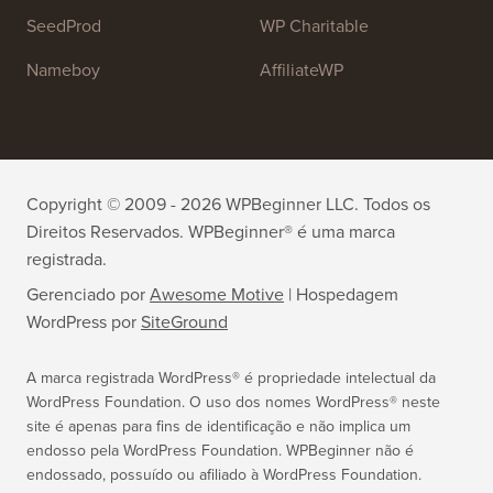
OptinMonster
Duplicator
WPForms
WP Simple Pay
All in One SEO
Easy Digital Downloads
MonsterInsights
SearchWP
WP Mail SMTP
RafflePress
Smash Balloon
PushEngage
SeedProd
WP Charitable
Nameboy
AffiliateWP
Copyright © 2009 - 2026 WPBeginner LLC. Todos os
Direitos Reservados. WPBeginner® é uma marca