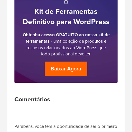
O
Kit de Ferramentas
Definitivo para WordPress
Obtenha acesso GRATUITO ao nosso kit de
ferramentas
- uma coleção de produtos e
recursos relacionados ao WordPress que
todo profissional deve ter!
Baixar Agora
Interações
Comentários
do
Leitor
Parabéns, você tem a oportunidade de ser o primeiro