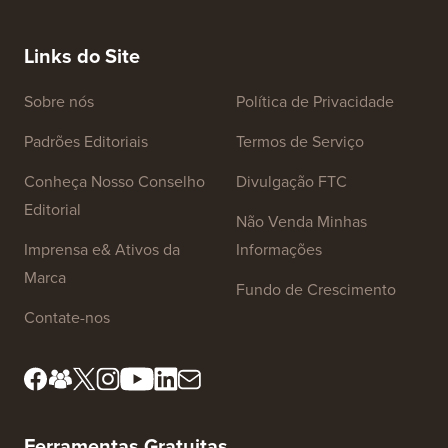
Cupom AffiliateWP
Obtenha 50% de desconto no AffiliateWP, o
plugin mais popular do WordPress para criar
seu próprio programa de afiliados
personalizado.
Links do Site
Sobre nós
Política de Privacidade
Padrões Editoriais
Termos de Serviço
Conheça Nosso Conselho
Divulgação FTC
Editorial
Não Venda Minhas
Imprensa e& Ativos da
Informações