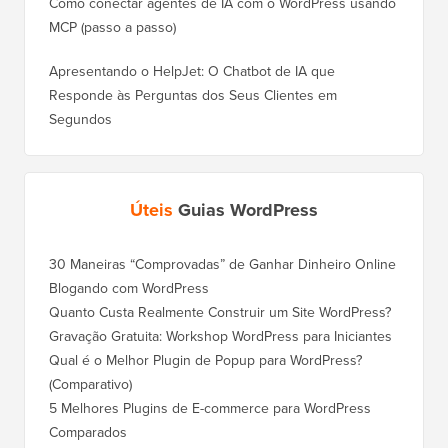
Como conectar agentes de IA com o WordPress usando
MCP (passo a passo)
Apresentando o HelpJet: O Chatbot de IA que
Responde às Perguntas dos Seus Clientes em
Segundos
Úteis
Guias WordPress
30 Maneiras “Comprovadas” de Ganhar Dinheiro Online
Como Mo
Blogando com WordPress
WordPre
Quanto Custa Realmente Construir um Site WordPress?
Como M
Corret
Gravação Gratuita: Workshop WordPress para Iniciantes
Como Mu
Qual é o Melhor Plugin de Popup para WordPress?
Rankin
(Comparativo)