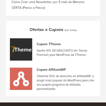
Como Mu
5 Melhores Plugins de E-commerce para WordPress
(Passo 
Comparados
Como M
Como Criar uma Newsletter por E-mail da Maneira
Corret
CERTA (Passo a Passo)
Como M
Servido
Ofertas e Cupons
(ver tudo)
Cupom 7Theme
Ganhe 10% DE DESCONTO em Temas
Premium para WordPress da 7Theme.