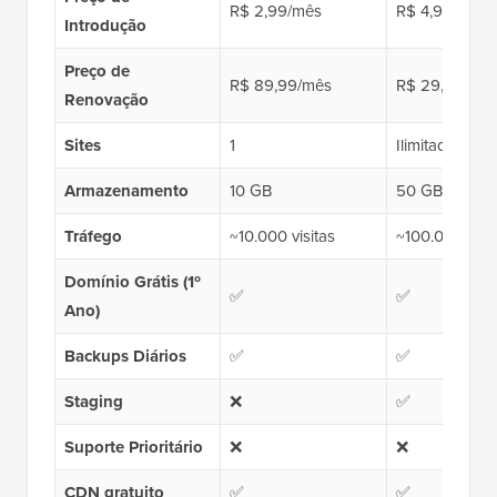
R$ 2,99/mês
R$ 4,99/mês
Introdução
Preço de
R$ 89,99/mês
R$ 29,99/mê
Renovação
Sites
1
Ilimitado
Armazenamento
10 GB
50 GB
Tráfego
~10.000 visitas
~100.000 visit
Domínio Grátis (1º
✅
✅
Ano)
Backups Diários
✅
✅
Staging
❌
✅
Suporte Prioritário
❌
❌
CDN gratuito
✅
✅