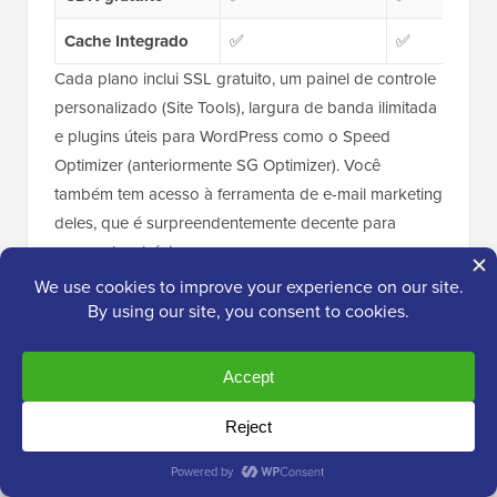
Cache Integrado
✅
✅
Cada plano inclui SSL gratuito, um painel de controle
personalizado (Site Tools), largura de banda ilimitada
e plugins úteis para WordPress como o Speed
Optimizer (anteriormente SG Optimizer). Você
também tem acesso à ferramenta de e-mail marketing
deles, que é surpreendentemente decente para
campanhas básicas.
Quão Bom é o Suporte do SiteGround?
A SiteGround sempre teve uma reputação de suporte
responsivo e prestativo. Eu pessoalmente entrei em
contato com eles várias vezes ao gerenciar sites de
clientes e meus próprios ambientes de teste. Em
quase todos os casos, fui conectado a alguém com
conhecimento em minutos.