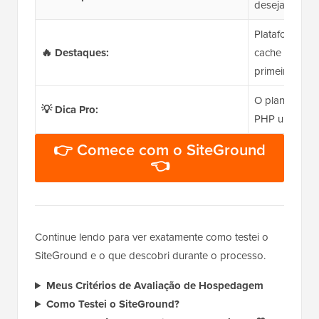
desejam dese
Plataforma Go
🔥 Destaques:
cache integra
primeiro ano,
O plano GrowB
💡 Dica Pro:
PHP ultrarrá
👉 Comece com o SiteGround
👈
Continue lendo para ver exatamente como testei o
SiteGround e o que descobri durante o processo.
Meus Critérios de Avaliação de Hospedagem
Como Testei o SiteGround?