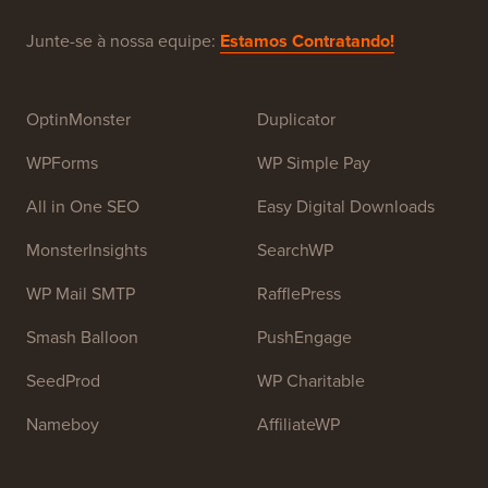
Junte-se à nossa equipe:
Estamos Contratando!
OptinMonster
Duplicator
WPForms
WP Simple Pay
All in One SEO
Easy Digital Downloads
MonsterInsights
SearchWP
WP Mail SMTP
RafflePress
Smash Balloon
PushEngage
SeedProd
WP Charitable
Nameboy
AffiliateWP