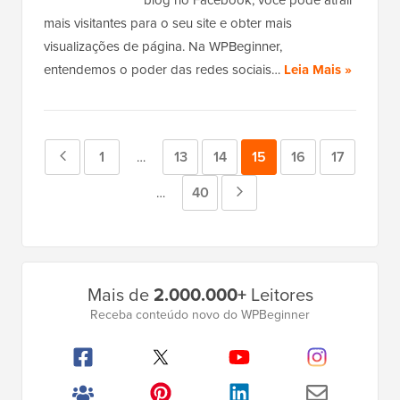
blog no Facebook, você pode atrair
mais visitantes para o seu site e obter mais
visualizações de página. Na WPBeginner,
entendemos o poder das redes sociais…
Leia Mais »
Página
Página
1
Página
13
Página
14
Página
15
Página
16
Página
17
Páginas
…
intermediárias
anterior
Página
40
Próxima
Páginas
…
omitidas
intermediárias
página
omitidas
Barra
Mais de
2.000.000+
Leitores
Lateral
Receba conteúdo novo do WPBeginner
Principal