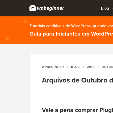
Blog
Tutoriais confiáveis de WordPress, quando vo
Guia para Iniciantes em WordPr
WPBEGINNER
BLOG
2018
OUTU
Arquivos de Outubro 
Vale a pena comprar Plu