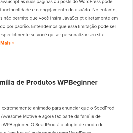
JavaScript às suas páginas ou posts do WordPress pode
 funcionalidade e o engajamento do usuário. No entanto,
s não permite que você insira JavaScript diretamente em
do por padrão. Entendemos que essa limitação pode ser
 especialmente se você quiser personalizar seu site
 Mais »
mília de Produtos WPBeginner
u extremamente animado para anunciar que o SeedProd
à Awesome Motive e agora faz parte da família de
a WPBeginner. O SeedProd é o plugin de modo de
 e "em breve" mais popular para WordPress.