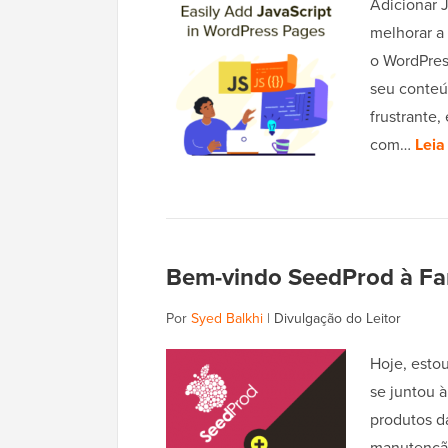
Adicionar 
melhorar a
o WordPres
seu conteú
frustrante,
com…
Leia
Bem-vindo SeedProd à Fa
Por
Syed Balkhi
|
Divulgação do Leitor
Hoje, esto
se juntou 
produtos d
manutenção