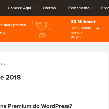
Comece Aqui
Ofertas
Treinamento
Pro
30 Milhões+
cê mais precisa.
Sites usando
ess
nossos
plugins
BRO
de 2018
gins Premium do WordPress?