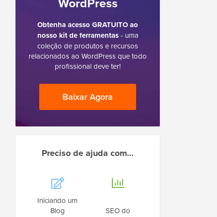
WordPress
Obtenha acesso GRATUITO ao
nosso kit de ferramentas
- uma
coleção de produtos e recursos
relacionados ao WordPress que todo
profissional deve ter!
Baixar Agora
Preciso de ajuda com…
Iniciando um
Blog
SEO do