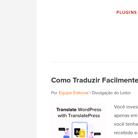
PLUGINS
Como Traduzir Facilment
Por
Equipe Editorial
|
Divulgação do Leitor
Você inves
apenas em 
você tenha 
recebido e