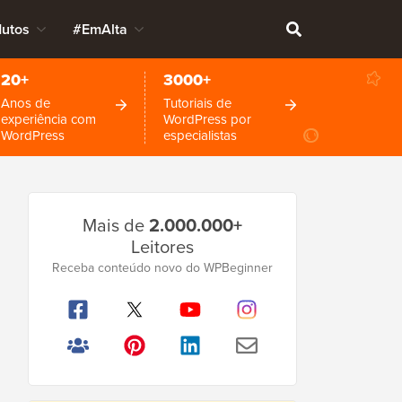
dutos
#EmAlta
20+
3000+
Anos de
Tutoriais de
experiência com
WordPress por
WordPress
especialistas
Barra
Mais de
2.000.000+
Lateral
Leitores
Principal
Receba conteúdo novo do WPBeginner