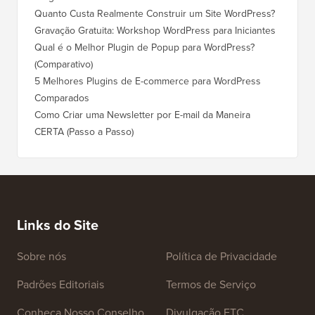
Quanto Custa Realmente Construir um Site WordPress?
Como M
Corret
Gravação Gratuita: Workshop WordPress para Iniciantes
Como Mu
Qual é o Melhor Plugin de Popup para WordPress?
Rankin
(Comparativo)
Como Mu
5 Melhores Plugins de E-commerce para WordPress
(Passo 
Comparados
Como M
Como Criar uma Newsletter por E-mail da Maneira
Corret
CERTA (Passo a Passo)
Como M
Servido