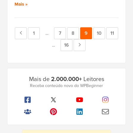
Mais »
Página
Página
1
Página
7
Página
8
Página
9
Página
10
Página
11
Páginas
…
intermediárias
anterior
Página
16
Próxima
Páginas
…
omitidas
intermediárias
página
omitidas
Barra
Mais de
2.000.000+
Leitores
Lateral
Receba conteúdo novo do WPBeginner
Principal