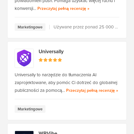
powiadomień push. Pomaga uzyskać więcej ruchu i
PushEngage
konwersji…
Przeczytaj pełną recenzję
»
Używane przez ponad 25 000 użytkowników
Marketingowe
Universally
Universally to narzędzie do tłumaczenia AI
zaprojektowane, aby pomóc Ci dotrzeć do globalnej
Universal
publiczności za pomocą…
Przeczytaj pełną recenzję
»
Marketingowe
WPVibe