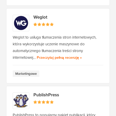
Weglot
Weglot to usługa tłumaczenia stron internetowych,
która wykorzystuje uczenie maszynowe do
automatycznego tłumaczenia treści strony
Weglot
internetowej…
Przeczytaj pełną recenzję
»
Marketingowe
PublishPress
PublishPress to popularny pakiet publikacji, który