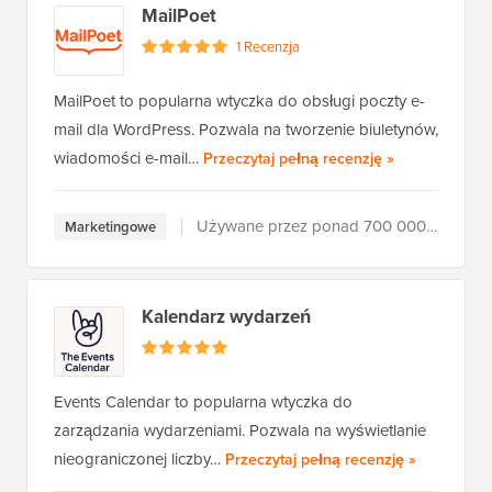
MailPoet
1 Recenzja
MailPoet to popularna wtyczka do obsługi poczty e-
mail dla WordPress. Pozwala na tworzenie biuletynów,
MailPoet
wiadomości e-mail…
Przeczytaj pełną recenzję
»
Używane przez ponad 700 000 użytkowników
Marketingowe
Kalendarz wydarzeń
Events Calendar to popularna wtyczka do
zarządzania wydarzeniami. Pozwala na wyświetlanie
The Events
nieograniczonej liczby…
Przeczytaj pełną recenzję
»