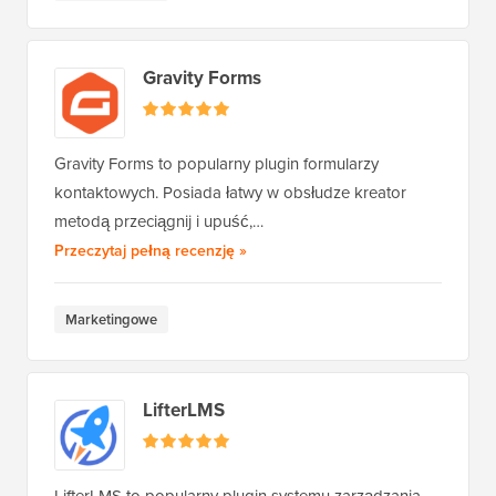
Gravity Forms
Gravity Forms to popularny plugin formularzy
kontaktowych. Posiada łatwy w obsłudze kreator
metodą przeciągnij i upuść,…
Gravity Forms
Przeczytaj pełną recenzję
»
Marketingowe
LifterLMS
LifterLMS to popularny plugin systemu zarządzania