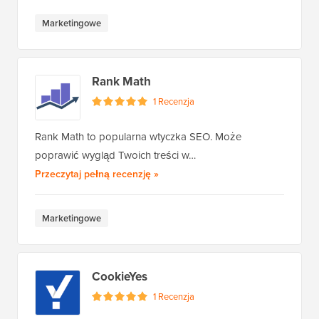
Marketingowe
Rank Math
1 Recenzja
Rank Math to popularna wtyczka SEO. Może
poprawić wygląd Twoich treści w…
Rank Math
Przeczytaj pełną recenzję
»
Marketingowe
CookieYes
1 Recenzja