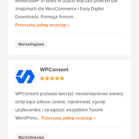
RewardsWP to łatwa w użyciu wtyczka poleceń dla
znajomych dla WooCommerce i Easy Digital
Downloads. Pomaga firmom…
RewardsWP
Przeczytaj pełną recenzję
»
Marketingowe
WPConsent
WPConsent pozwala tworzyć niestandardowe banery
dotyczące plików cookie, rejestrować zgodę
użytkownika i zarządzać wszystkimi Twoimi
WPConsent
WordPress…
Przeczytaj pełną recenzję
»
Marketingowe