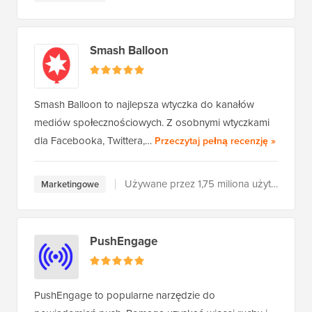
Smash Balloon
Smash Balloon to najlepsza wtyczka do kanałów
mediów społecznościowych. Z osobnymi wtyczkami
Smash Ba
dla Facebooka, Twittera,…
Przeczytaj pełną recenzję
»
Używane przez 1,75 miliona użytkowników
Marketingowe
PushEngage
PushEngage to popularne narzędzie do