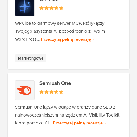
WPVibe to darmowy serwer MCP, który łączy
Twojego asystenta AI bezpośrednio z Twoim
WPVibe
WordPress…
Przeczytaj pełną recenzję
»
Marketingowe
Semrush One
Semrush One łączy wiodące w branży dane SEO z
najnowocześniejszym narzędziem AI Visibility Toolkit,
Semrush One
które pomoże Ci…
Przeczytaj pełną recenzję
»