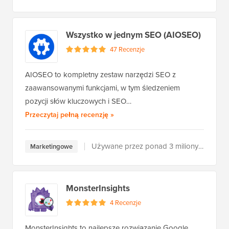
Wszystko w jednym SEO (AIOSEO)
47 Recenzje
AIOSEO to kompletny zestaw narzędzi SEO z
zaawansowanymi funkcjami, w tym śledzeniem
pozycji słów kluczowych i SEO…
All in One SEO (AIOSEO)
Przeczytaj pełną recenzję
»
Używane przez ponad 3 miliony użytkowników
Marketingowe
MonsterInsights
4 Recenzje
MonsterInsights to najlepsze rozwiązanie Google