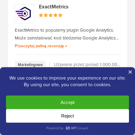
ExactMetrics
ExactMetrics to popularny plugin Google Analytics.
Może zainstalować kod śledzenia Google Analytics…
ExactMetrics
Przeczytaj pełną recenzję
»
Używane przez ponad 1 000 000 użytkowników
Marketingowe
Jetpack
Jetpack to popularny pakiet pluginów WordPress,
który dodaje kluczowe funkcje bezpieczeństwa,
Jetpack
wydajności i marketingu…
Przeczytaj pełną recenzję
»