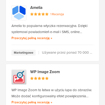
Amelia
1 Recenzja
Amelia to popularna wtyczka rezerwacyjna. Dzięki
systemowi powiadomień e-mail i SMS, online…
Amelia
Przeczytaj pełną recenzję
»
Używane przez ponad 70 000 użytkowników
Marketingowe
WP Image Zoom
WP Image Zoom to łatwa w użyciu lupa do obrazów.
Może dodać konfigurowalny efekt powiększenia…
WP Image Zoom
Przeczytaj pełną recenzję
»