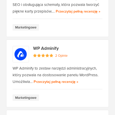
SEO i obsługująca schematy, która pozwala tworzyć
WP Delici
piękne karty przepisów.…
Przeczytaj pełną recenzję
»
Marketingowe
WP Adminify
2 Opinie
WP Adminify to zestaw narzędzi administracyjnych,
który pozwala na dostosowanie panelu WordPress.
WP Adminify
Umożliwia…
Przeczytaj pełną recenzję
»
Marketingowe