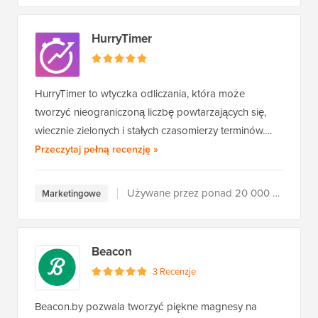
HurryTimer
HurryTimer to wtyczka odliczania, która może
tworzyć nieograniczoną liczbę powtarzających się,
wiecznie zielonych i stałych czasomierzy terminów.…
HurryTimer
Przeczytaj pełną recenzję
»
Używane przez ponad 20 000 użytkowników
Marketingowe
Beacon
3 Recenzje
Beacon.by pozwala tworzyć piękne magnesy na