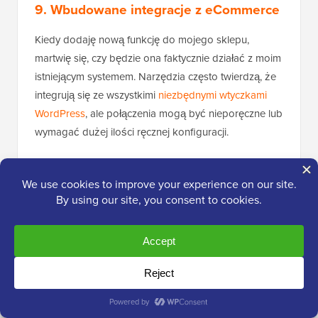
9. Wbudowane integracje z eCommerce
Kiedy dodaję nową funkcję do mojego sklepu,
martwię się, czy będzie ona faktycznie działać z moim
istniejącym systemem. Narzędzia często twierdzą, że
integrują się ze wszystkimi
niezbędnymi wtyczkami
WordPress
, ale połączenia mogą być nieporęczne lub
wymagać dużej ilości ręcznej konfiguracji.
Tym, co naprawdę wyróżnia RewardsWP, jest jego
budowa od podstaw z myślą o bezpośredniej
integracji z WooCommerce i Easy Digital Downloads.
Oznacza to, że Twój program poleceń dokładnie wie,
co dzieje się w pozostałej części Twojego sklepu.
Przetestowałem to, instalując RewardsWP na mojej
osobistej stronie, która działa na WooCommerce.