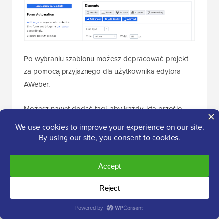
Po wybraniu szablonu możesz dopracować projekt
za pomocą przyjaznego dla użytkownika edytora
AWeber.
Możesz nawet dodać tagi, aby każdy, kto prześle
formularz, uruchomił autoresponder. Na przykład,
możesz wysłać nowym subskrybentom informacje o
tym, jak uzyskać dostęp do ich konta, lub powitać ich
jednorazowym kodem kuponu
.
Gdy ktoś zapisze się na Twoją listę e-mailową,
AWeber domyślnie wyświetli
stronę z
podziękowaniem
.