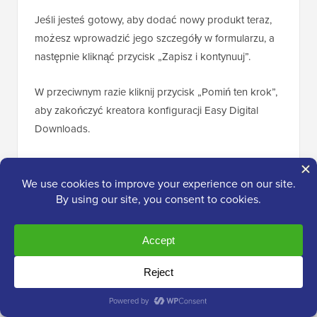
Jeśli jesteś gotowy, aby dodać nowy produkt teraz,
możesz wprowadzić jego szczegóły w formularzu, a
następnie kliknąć przycisk „Zapisz i kontynuuj”.
W przeciwnym razie kliknij przycisk „Pomiń ten krok”,
aby zakończyć kreatora konfiguracji Easy Digital
Downloads.
Gratulacje, pomyślnie zakończyłeś początkową
konfigurację swojego
sklepu internetowego
.
Następnym krokiem będzie przekształcenie go w
marketplace dla wielu sprzedawców.
Krok 3: Przekształć swój sklep
internetowy w rynek wielodostawców
Teraz, gdy utworzyłeś sklep internetowy za pomocą