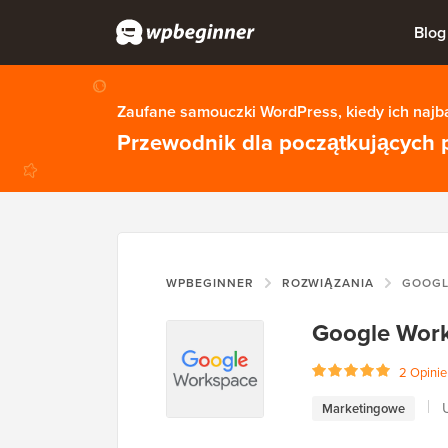
Blog
Zaufane samouczki WordPress, kiedy ich najba
Przewodnik dla początkujących 
WPBEGINNER
ROZWIĄZANIA
GOOGL
Google Wor
2 Opinie
Marketingowe