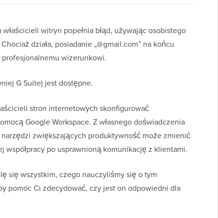
właścicieli witryn popełnia błąd, używając osobistego
 Chociaż działa, posiadanie „@gmail.com” na końcu
u profesjonalnemu wizerunkowi.
iej G Suite) jest dostępne.
cicieli stron internetowych skonfigurować
a pomocą Google Workspace. Z własnego doświadczenia
et narzędzi zwiększających produktywność może zmienić
nej współpracy po usprawnioną komunikację z klientami.
lę się wszystkim, czego nauczyliśmy się o tym
by pomóc Ci zdecydować, czy jest on odpowiedni dla