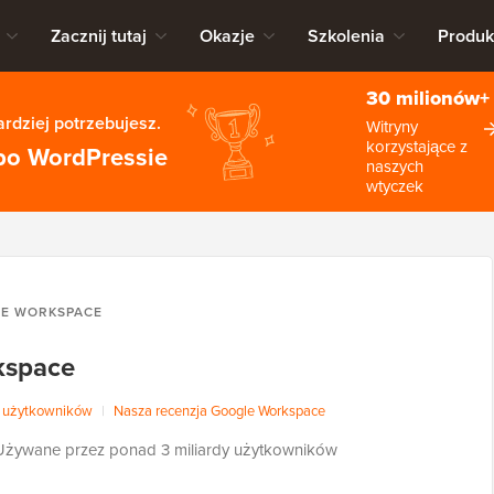
Zacznij tutaj
Okazje
Szkolenia
Produk
30 milionów+
rdziej potrzebujesz.
Witryny
korzystające z
po WordPressie
naszych
wtyczek
E WORKSPACE
kspace
 użytkowników
|
Nasza recenzja Google Workspace
Używane przez ponad 3 miliardy użytkowników