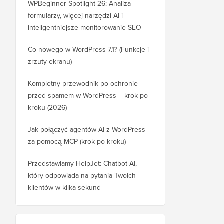
WPBeginner Spotlight 26: Analiza
formularzy, więcej narzędzi AI i
inteligentniejsze monitorowanie SEO
Co nowego w WordPress 7.1? (Funkcje i
zrzuty ekranu)
Kompletny przewodnik po ochronie
przed spamem w WordPress – krok po
kroku (2026)
Jak połączyć agentów AI z WordPress
za pomocą MCP (krok po kroku)
Przedstawiamy HelpJet: Chatbot AI,
który odpowiada na pytania Twoich
klientów w kilka sekund