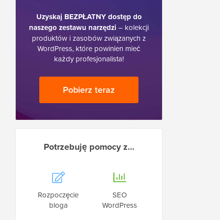
Uzyskaj BEZPŁATNY dostęp do
naszego zestawu narzędzi
– kolekcji
produktów i zasobów związanych z
WordPress, które powinien mieć
każdy profesjonalista!
Pobierz teraz
Potrzebuję pomocy z…
Rozpoczęcie
SEO
bloga
WordPress