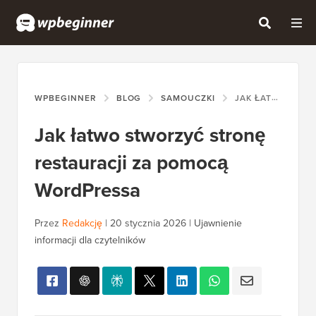
WPBEGINNER
BLOG
SAMOUCZKI
JAK ŁATWO STWORZYĆ STRONĘ RESTAURACJI ZA POMOCĄ WORDPRESSA
Jak łatwo stworzyć stronę
restauracji za pomocą
WordPressa
Przez
Redakcję
|
20 stycznia 2026
|
Ujawnienie
informacji dla czytelników