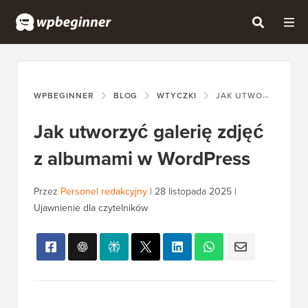
WPBEGINNER
BLOG
WTYCZKI
JAK UTWORZYĆ GALERIĘ ZDJĘĆ Z ALBUMAMI W WORDPRESS
Jak utworzyć galerię zdjęć
z albumami w WordPress
Przez
Personel redakcyjny
|
28 listopada 2025
|
Ujawnienie dla czytelników