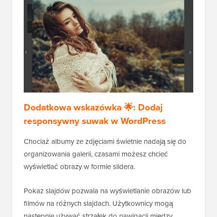
Dodatkowa wskazówka 🌟:
Dodaj
responsywny suwak w WordPress
Chociaż albumy ze zdjęciami świetnie nadają się do
organizowania galerii, czasami możesz chcieć
wyświetlać obrazy w formie slidera.
Pokaz slajdów pozwala na wyświetlanie obrazów lub
filmów na różnych slajdach. Użytkownicy mogą
następnie używać strzałek do nawigacji między